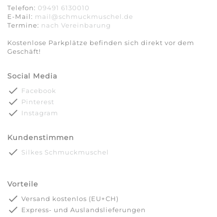
Telefon:
09491 6130010
E-Mail:
mail@schmuckmuschel.de
Termine:
nach Vereinbarung​​​​​​​
Kostenlose Parkplätze befinden sich direkt vor dem
Geschäft!
Social Media
done
Facebook
done
Pinterest
done
Instagram
Kundenstimmen
done
Silkes Schmuckmuschel
Vorteile
done
Versand kostenlos (EU+CH)
done
Express- und Auslandslieferungen