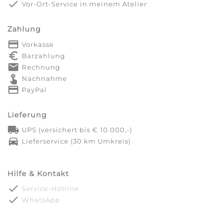
done
Vor-Ort-Service in meinem Atelier
Zahlung
payment
Vorkasse
euro_symbol
Barzahlung
markunread
Rechnung
touch_app
Nachnahme
credit_card
PayPal
Lieferung
local_shipping
UPS (versichert bis € 10.000,-)
directions_car
Lieferservice (30 km Umkreis)
Hilfe & Kontakt
done
Service-Hotline
done
WhatsApp