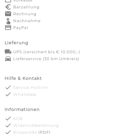
euro_symbol
Barzahlung
markunread
Rechnung
touch_app
Nachnahme
credit_card
PayPal
Lieferung
local_shipping
UPS (versichert bis € 10.000,-)
directions_car
Lieferservice (30 km Umkreis)
Hilfe & Kontakt
done
Service-Hotline
done
WhatsApp
Informationen
done
AGB
done
Widerrufsbelehrung
done
Ringgröße
(PDF)