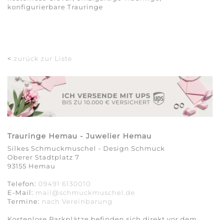
konfigurierbare Trauringe
<
zurück zur Liste
Trauringe Hemau - Juwelier Hemau
Silkes Schmuckmuschel - Design Schmuck
Oberer Stadtplatz 7
93155 Hemau
Telefon:
09491 6130010
E-Mail:
mail@schmuckmuschel.de
Termine:
nach Vereinbarung​​​​​​​
Kostenlose Parkplätze befinden sich direkt vor dem