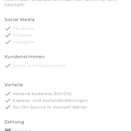
Geschäft!
Social Media
done
Facebook
done
Pinterest
done
Instagram
Kundenstimmen
done
Silkes Schmuckmuschel
Vorteile
done
Versand kostenlos (EU+CH)
done
Express- und Auslandslieferungen
done
Vor-Ort-Service in meinem Atelier
Zahlung
payment
Vorkasse