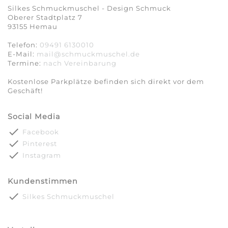
Silkes Schmuckmuschel - Design Schmuck
Oberer Stadtplatz 7
93155 Hemau
Telefon:
09491 6130010
E-Mail:
mail@schmuckmuschel.de
Termine:
nach Vereinbarung​​​​​​​
Kostenlose Parkplätze befinden sich direkt vor dem
Geschäft!
Social Media
done
Facebook
done
Pinterest
done
Instagram
Kundenstimmen
done
Silkes Schmuckmuschel