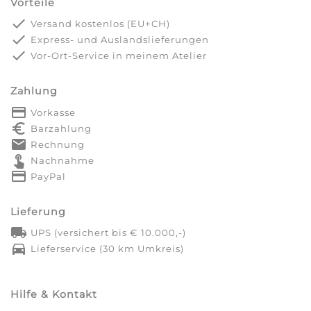
Vorteile
done
Versand kostenlos (EU+CH)
done
Express- und Auslandslieferungen
done
Vor-Ort-Service in meinem Atelier
Zahlung
payment
Vorkasse
euro_symbol
Barzahlung
markunread
Rechnung
touch_app
Nachnahme
credit_card
PayPal
Lieferung
local_shipping
UPS (versichert bis € 10.000,-)
directions_car
Lieferservice (30 km Umkreis)
Hilfe & Kontakt