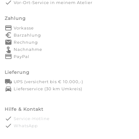
done
Vor-Ort-Service in meinem Atelier
Zahlung
payment
Vorkasse
euro_symbol
Barzahlung
markunread
Rechnung
touch_app
Nachnahme
credit_card
PayPal
Lieferung
local_shipping
UPS (versichert bis € 10.000,-)
directions_car
Lieferservice (30 km Umkreis)
Hilfe & Kontakt
done
Service-Hotline
done
WhatsApp