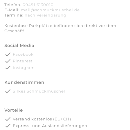
Telefon:
09491 6130010
E-Mail:
mail@schmuckmuschel.de
Termine:
nach Vereinbarung​​​​​​​
Kostenlose Parkplätze befinden sich direkt vor dem
Geschäft!
Social Media
done
Facebook
done
Pinterest
done
Instagram
Kundenstimmen
done
Silkes Schmuckmuschel
Vorteile
done
Versand kostenlos (EU+CH)
done
Express- und Auslandslieferungen