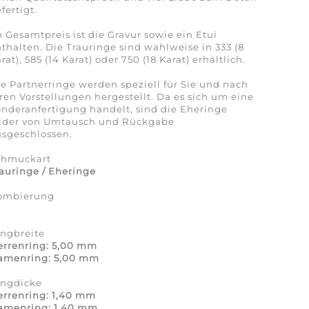
fertigt.
 Gesamtpreis ist die Gravur sowie ein Etui
thalten. Die Trauringe sind wahlweise in 333 (8
rat), 585 (14 Karat) oder 750 (18 Karat) erhältlich.
e Partnerringe werden speziell für Sie und nach
ren Vorstellungen hergestellt. Da es sich um eine
nderanfertigung handelt, sind die Eheringe
eider von Umtausch und Rückgabe
sgeschlossen.
chmuckart
auringe / Eheringe
ombierung
a
ingbreite
errenring: 5,00 mm
amenring: 5,00 mm
ingdicke
errenring: 1,40 mm
amenring: 1,40 mm