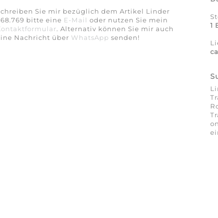
chreiben Sie mir bezüglich dem Artikel Linder
S
68.769 bitte eine
E-Mail
oder nutzen Sie mein
1 
Kontaktformular
. Alternativ können Sie mir auch
eine Nachricht über
WhatsApp
senden!
Li
c
S
Li
Tr
Ro
Tr
on
ei