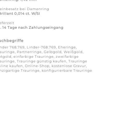
teinbesatz bei Damenring
Brillant 0,014 ct. W/SI
eferzeit
a. 14 Tage nach Zahlungseingang
uchbegriffe
nder 768.769, Linder-768.769, Eheringe,
auringe, Partnerringe, Gelbgold, Weißgold,
tgold, einfarbige Trauringe, zweifarbige
auringe, Trauringe günstig kaufen, Trauringe
line kaufen, Online-Shop, kostenlose Gravur,
nzigartige Trauringe, konfigurierbare Trauringe