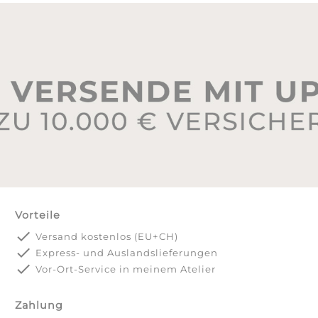
Vorteile
done
Versand kostenlos (EU+CH)
done
Express- und Auslandslieferungen
done
Vor-Ort-Service in meinem Atelier
Zahlung