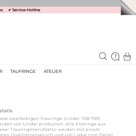
os
✔
Service-Hotline
R
TAUFRINGE
ATELIER
etails
ese zweifarbigen Trauringe (Linder 768.769)
rden von Linder produziert. Alle Eheringe aus
ieser Trauringmanufaktur werden mit einem
hen Qualitätsanspruch und viel Liebe zum Detail