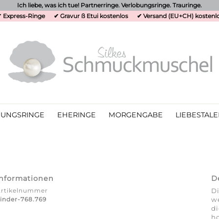
Ich liebe, was ich tue! Partnerringe. Verlobungsringe. Trauringe.
 Express-Ringe
✔ Gravur ß Etui kostenlos
✔ Versand (EU+CH) kostenl
UNGSRINGE
EHERINGE
MORGENGABE
LIEBESTALE
Informationen
D
Artikelnummer
Di
inder-768.769
we
d
ho