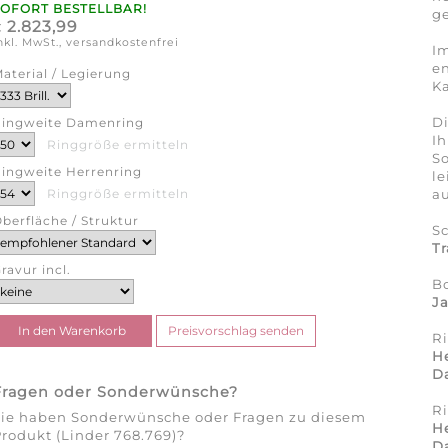
SOFORT BESTELLBAR!
ge
2.823,99
€
nkl. MwSt., versandkostenfrei
Im
en
aterial / Legierung
Ka
Di
ingweite Damenring
Ih
Ringgröße ermitteln
So
ingweite Herrenring
l
au
Ringgröße ermitteln
berfläche / Struktur
S
Tr
ravur incl.
B
J
R
H
D
Fragen oder Sonderwünsche?
R
Sie haben Sonderwünsche oder Fragen zu diesem
H
rodukt (Linder 768.769)?
D