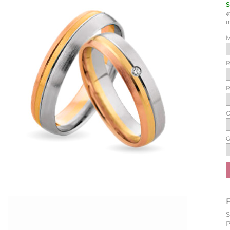
i
M
R
R
O
G
P