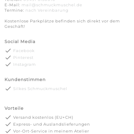
E-Mail:
mail@schmuckmuschel.de
Termine:
nach Vereinbarung​​​​​​​
Kostenlose Parkplätze befinden sich direkt vor dem
Geschäft!
Social Media
done
Facebook
done
Pinterest
done
Instagram
Kundenstimmen
done
Silkes Schmuckmuschel
Vorteile
done
Versand kostenlos (EU+CH)
done
Express- und Auslandslieferungen
done
Vor-Ort-Service in meinem Atelier