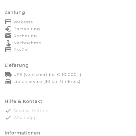
Zahlung
payment
Vorkasse
euro_symbol
Barzahlung
markunread
Rechnung
touch_app
Nachnahme
credit_card
PayPal
Lieferung
local_shipping
UPS (versichert bis € 10.000,-)
directions_car
Lieferservice (30 km Umkreis)
Hilfe & Kontakt
done
Service-Hotline
done
WhatsApp
Informationen