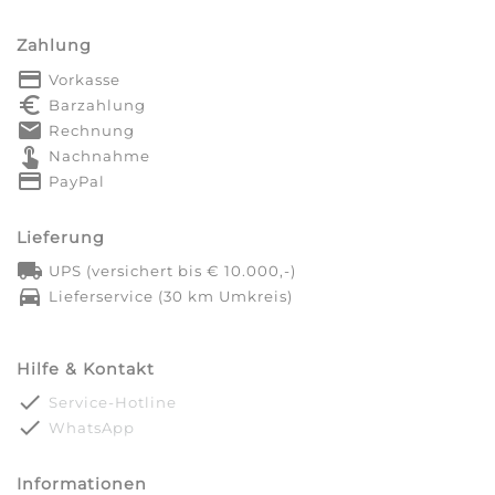
Zahlung
payment
Vorkasse
euro_symbol
Barzahlung
markunread
Rechnung
touch_app
Nachnahme
credit_card
PayPal
Lieferung
local_shipping
UPS (versichert bis € 10.000,-)
directions_car
Lieferservice (30 km Umkreis)
Hilfe & Kontakt
done
Service-Hotline
done
WhatsApp
Informationen