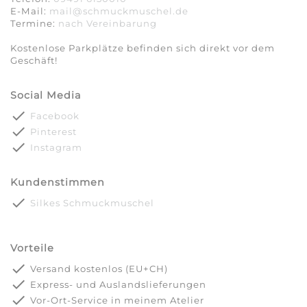
E-Mail:
mail@schmuckmuschel.de
Termine:
nach Vereinbarung​​​​​​​
Kostenlose Parkplätze befinden sich direkt vor dem
Geschäft!
Social Media
done
Facebook
done
Pinterest
done
Instagram
Kundenstimmen
done
Silkes Schmuckmuschel
Vorteile
done
Versand kostenlos (EU+CH)
done
Express- und Auslandslieferungen
done
Vor-Ort-Service in meinem Atelier