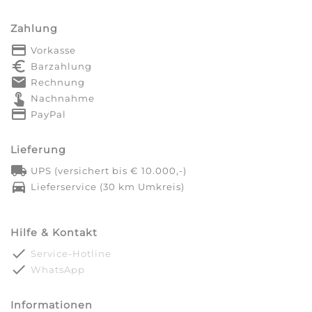
Zahlung
payment
Vorkasse
euro_symbol
Barzahlung
markunread
Rechnung
touch_app
Nachnahme
credit_card
PayPal
Lieferung
local_shipping
UPS (versichert bis € 10.000,-)
directions_car
Lieferservice (30 km Umkreis)
Hilfe & Kontakt
done
Service-Hotline
done
WhatsApp
Informationen