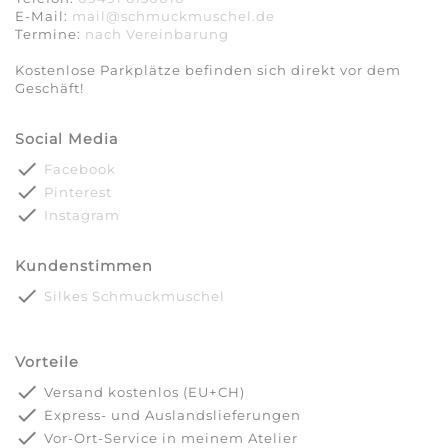
E-Mail:
mail@schmuckmuschel.de
Termine:
nach Vereinbarung​​​​​​​
Kostenlose Parkplätze befinden sich direkt vor dem
Geschäft!
Social Media
done
Facebook
done
Pinterest
done
Instagram
Kundenstimmen
done
Silkes Schmuckmuschel
Vorteile
done
Versand kostenlos (EU+CH)
done
Express- und Auslandslieferungen
done
Vor-Ort-Service in meinem Atelier