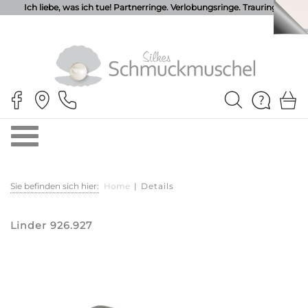
Ich liebe, was ich tue! Partnerringe. Verlobungsringe. Trauringe.
Sie befinden sich hier:
Home
|
Details
Linder 926.927