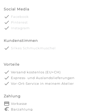
Social Media
done
Facebook
done
Pinterest
done
Instagram
Kundenstimmen
done
Silkes Schmuckmuschel
Vorteile
done
Versand kostenlos (EU+CH)
done
Express- und Auslandslieferungen
done
Vor-Ort-Service in meinem Atelier
Zahlung
payment
Vorkasse
euro_symbol
Barzahlung