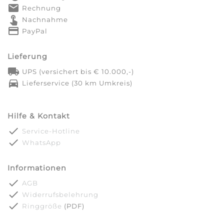
markunread
Rechnung
touch_app
Nachnahme
credit_card
PayPal
Lieferung
local_shipping
UPS (versichert bis € 10.000,-)
directions_car
Lieferservice (30 km Umkreis)
Hilfe & Kontakt
done
Service-Hotline
done
WhatsApp
Informationen
done
AGB
done
Widerrufsbelehrung
done
Ringgröße
(PDF)