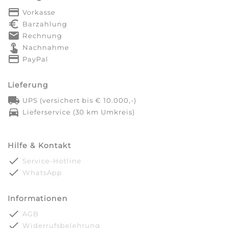
payment
Vorkasse
euro_symbol
Barzahlung
markunread
Rechnung
touch_app
Nachnahme
credit_card
PayPal
Lieferung
local_shipping
UPS (versichert bis € 10.000,-)
directions_car
Lieferservice (30 km Umkreis)
Hilfe & Kontakt
done
Service-Hotline
done
WhatsApp
Informationen
done
AGB
done
Widerrufsbelehrung