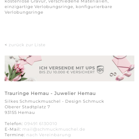
kostenlose Gravur, verschiedene Materialien,
einzigartige Verlobungsringe, konfigurierbare
Verlobungsringe
<
zurück zur Liste
Trauringe Hemau - Juwelier Hemau
Silkes Schmuckmuschel - Design Schmuck
Oberer Stadtplatz 7
93155 Hemau
Telefon:
09491 6130010
E-Mail:
mail@schmuckmuschel.de
Termine:
nach Vereinbarung​​​​​​​