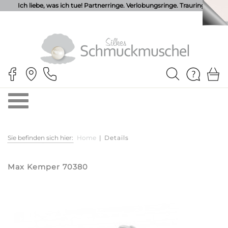
Ich liebe, was ich tue! Partnerringe. Verlobungsringe. Trauringe.
Sie befinden sich hier:
Home
|
Details
Max Kemper 70380