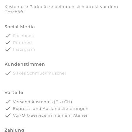
Kostenlose Parkplätze befinden sich direkt vor dem
Geschäft!
Social Media
done
Facebook
done
Pinterest
done
Instagram
Kundenstimmen
done
Silkes Schmuckmuschel
Vorteile
done
Versand kostenlos (EU+CH)
done
Express- und Auslandslieferungen
done
Vor-Ort-Service in meinem Atelier
Zahlung