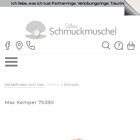
Ich liebe, was ich tue! Partnerringe. Verlobungsringe. Trauringe.
Sie befinden sich hier:
Home
|
Details
Max Kemper 70390