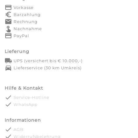
payment
Vorkasse
euro_symbol
Barzahlung
markunread
Rechnung
touch_app
Nachnahme
credit_card
PayPal
Lieferung
local_shipping
UPS (versichert bis € 10.000,-)
directions_car
Lieferservice (30 km Umkreis)
Hilfe & Kontakt
done
Service-Hotline
done
WhatsApp
Informationen
done
AGB
done
Widerrufsbelehrung