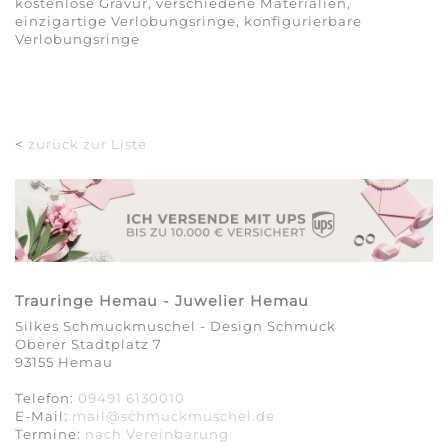
kostenlose Gravur, verschiedene Materialien,
einzigartige Verlobungsringe, konfigurierbare
Verlobungsringe
<
zurück zur Liste
Trauringe Hemau - Juwelier Hemau
Silkes Schmuckmuschel - Design Schmuck
Oberer Stadtplatz 7
93155 Hemau
Telefon:
09491 6130010
E-Mail:
mail@schmuckmuschel.de
Termine:
nach Vereinbarung​​​​​​​