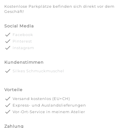
Kostenlose Parkplätze befinden sich direkt vor dem
Geschäft!
Social Media
done
Facebook
done
Pinterest
done
Instagram
Kundenstimmen
done
Silkes Schmuckmuschel
Vorteile
done
Versand kostenlos (EU+CH)
done
Express- und Auslandslieferungen
done
Vor-Ort-Service in meinem Atelier
Zahlung