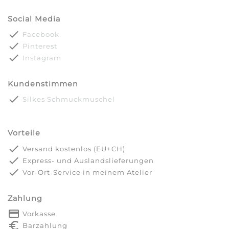
Social Media
done
Facebook
done
Pinterest
done
Instagram
Kundenstimmen
done
Silkes Schmuckmuschel
Vorteile
done
Versand kostenlos (EU+CH)
done
Express- und Auslandslieferungen
done
Vor-Ort-Service in meinem Atelier
Zahlung
payment
Vorkasse
euro_symbol
Barzahlung