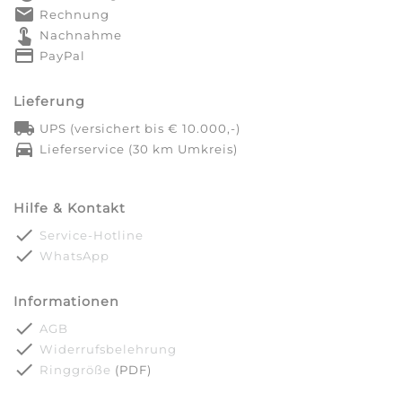
markunread
Rechnung
touch_app
Nachnahme
credit_card
PayPal
Lieferung
local_shipping
UPS (versichert bis € 10.000,-)
directions_car
Lieferservice (30 km Umkreis)
Hilfe & Kontakt
done
Service-Hotline
done
WhatsApp
Informationen
done
AGB
done
Widerrufsbelehrung
done
Ringgröße
(PDF)