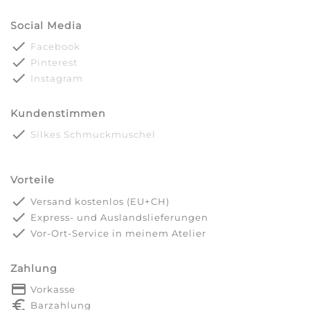
Social Media
done
Facebook
done
Pinterest
done
Instagram
Kundenstimmen
done
Silkes Schmuckmuschel
Vorteile
done
Versand kostenlos (EU+CH)
done
Express- und Auslandslieferungen
done
Vor-Ort-Service in meinem Atelier
Zahlung
payment
Vorkasse
euro_symbol
Barzahlung