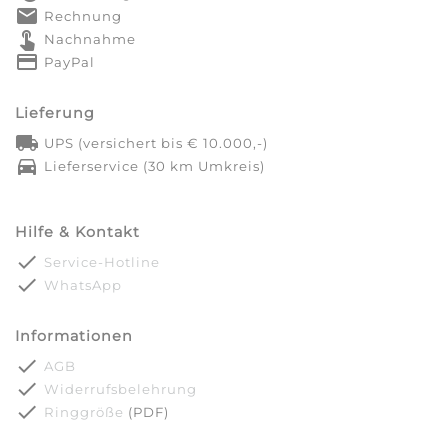
markunread
Rechnung
touch_app
Nachnahme
credit_card
PayPal
Lieferung
local_shipping
UPS (versichert bis € 10.000,-)
directions_car
Lieferservice (30 km Umkreis)
Hilfe & Kontakt
done
Service-Hotline
done
WhatsApp
Informationen
done
AGB
done
Widerrufsbelehrung
done
Ringgröße
(PDF)