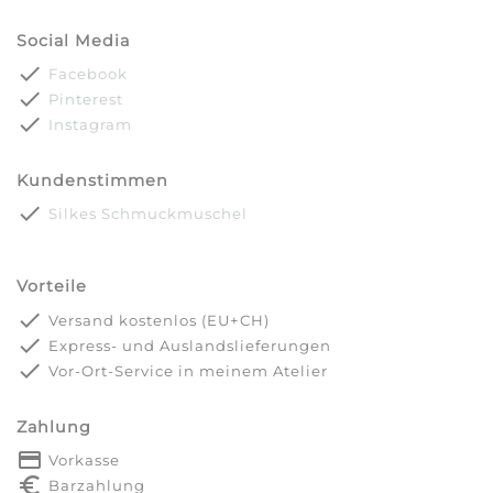
Social Media
done
Facebook
done
Pinterest
done
Instagram
Kundenstimmen
done
Silkes Schmuckmuschel
Vorteile
done
Versand kostenlos (EU+CH)
done
Express- und Auslandslieferungen
done
Vor-Ort-Service in meinem Atelier
Zahlung
payment
Vorkasse
euro_symbol
Barzahlung