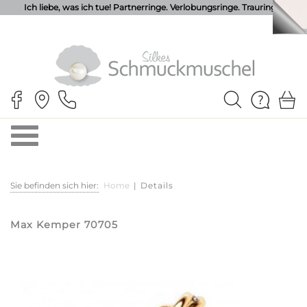
Ich liebe, was ich tue! Partnerringe. Verlobungsringe. Trauringe.
Sie befinden sich hier:
Home
|
Details
Max Kemper 70705