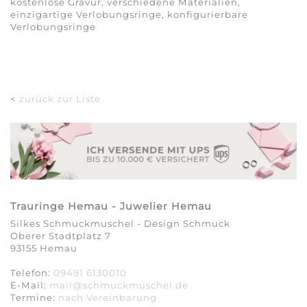
kostenlose Gravur, verschiedene Materialien,
einzigartige Verlobungsringe, konfigurierbare
Verlobungsringe
<
zurück zur Liste
Trauringe Hemau - Juwelier Hemau
Silkes Schmuckmuschel - Design Schmuck
Oberer Stadtplatz 7
93155 Hemau
Telefon:
09491 6130010
E-Mail:
mail@schmuckmuschel.de
Termine:
nach Vereinbarung​​​​​​​