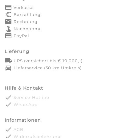
payment
Vorkasse
euro_symbol
Barzahlung
markunread
Rechnung
touch_app
Nachnahme
credit_card
PayPal
Lieferung
local_shipping
UPS (versichert bis € 10.000,-)
directions_car
Lieferservice (30 km Umkreis)
Hilfe & Kontakt
done
Service-Hotline
done
WhatsApp
Informationen
done
AGB
done
Widerrufsbelehrung