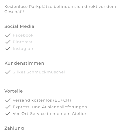
Kostenlose Parkplätze befinden sich direkt vor dem
Geschäft!
Social Media
done
Facebook
done
Pinterest
done
Instagram
Kundenstimmen
done
Silkes Schmuckmuschel
Vorteile
done
Versand kostenlos (EU+CH)
done
Express- und Auslandslieferungen
done
Vor-Ort-Service in meinem Atelier
Zahlung