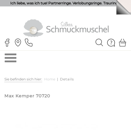
Ich liebe, was ich tue! Partnerringe. Verlobungsringe. Trauringe.
Sie befinden sich hier:
Home
|
Details
Max Kemper 70720