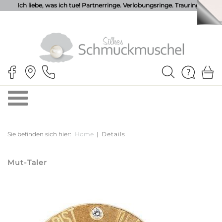
Ich liebe, was ich tue! Partnerringe. Verlobungsringe. Trauringe.
Sie befinden sich hier:
Home
|
Details
Mut-Taler