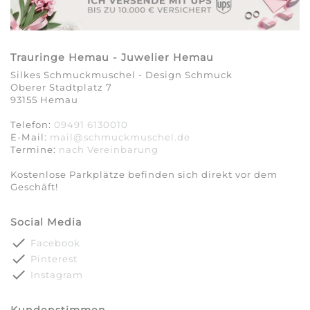
Trauringe Hemau - Juwelier Hemau
Silkes Schmuckmuschel - Design Schmuck
Oberer Stadtplatz 7
93155 Hemau
Telefon:
09491 6130010
E-Mail:
mail@schmuckmuschel.de
Termine:
nach Vereinbarung​​​​​​​
Kostenlose Parkplätze befinden sich direkt vor dem
Geschäft!
Social Media
done
Facebook
done
Pinterest
done
Instagram