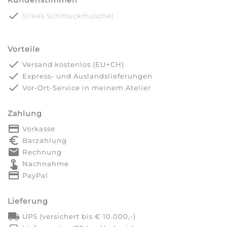
Kundenstimmen
done
Silkes Schmuckmuschel
Vorteile
done
Versand kostenlos (EU+CH)
done
Express- und Auslandslieferungen
done
Vor-Ort-Service in meinem Atelier
Zahlung
payment
Vorkasse
euro_symbol
Barzahlung
markunread
Rechnung
touch_app
Nachnahme
credit_card
PayPal
Lieferung
local_shipping
UPS (versichert bis € 10.000,-)