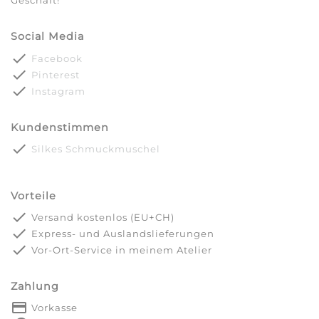
Geschäft!
Social Media
done
Facebook
done
Pinterest
done
Instagram
Kundenstimmen
done
Silkes Schmuckmuschel
Vorteile
done
Versand kostenlos (EU+CH)
done
Express- und Auslandslieferungen
done
Vor-Ort-Service in meinem Atelier
Zahlung
payment
Vorkasse