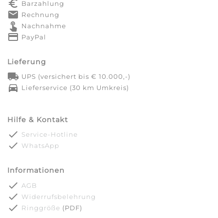
euro_symbol
Barzahlung
markunread
Rechnung
touch_app
Nachnahme
credit_card
PayPal
Lieferung
local_shipping
UPS (versichert bis € 10.000,-)
directions_car
Lieferservice (30 km Umkreis)
Hilfe & Kontakt
done
Service-Hotline
done
WhatsApp
Informationen
done
AGB
done
Widerrufsbelehrung
done
Ringgröße
(PDF)