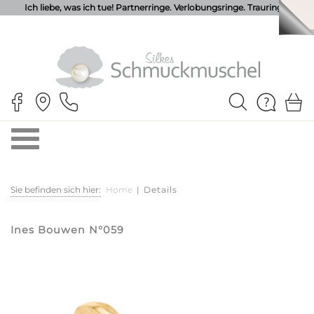
Ich liebe, was ich tue! Partnerringe. Verlobungsringe. Trauringe.
Sie befinden sich hier:
Home
|
Details
Ines Bouwen N°059