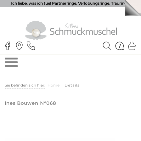
Ich liebe, was ich tue! Partnerringe. Verlobungsringe. Trauringe.
Sie befinden sich hier:
Home
|
Details
Ines Bouwen N°068