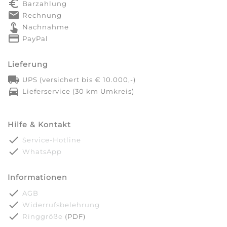
euro_symbol
Barzahlung
markunread
Rechnung
touch_app
Nachnahme
credit_card
PayPal
Lieferung
local_shipping
UPS (versichert bis € 10.000,-)
directions_car
Lieferservice (30 km Umkreis)
Hilfe & Kontakt
done
Service-Hotline
done
WhatsApp
Informationen
done
AGB
done
Widerrufsbelehrung
done
Ringgröße
(PDF)