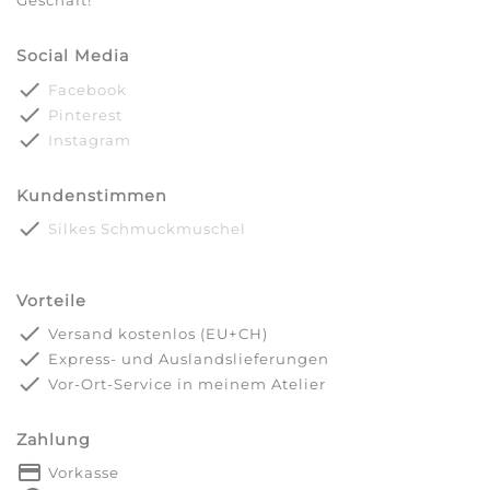
Geschäft!
Social Media
done
Facebook
done
Pinterest
done
Instagram
Kundenstimmen
done
Silkes Schmuckmuschel
Vorteile
done
Versand kostenlos (EU+CH)
done
Express- und Auslandslieferungen
done
Vor-Ort-Service in meinem Atelier
Zahlung
payment
Vorkasse