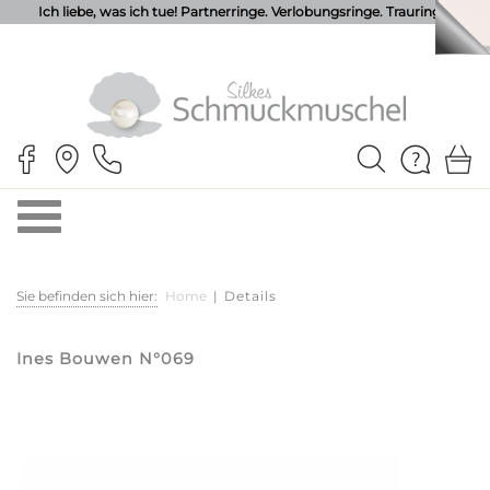
Ich liebe, was ich tue! Partnerringe. Verlobungsringe. Trauringe.
Sie befinden sich hier:
Home
|
Details
Ines Bouwen N°069