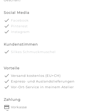
Geschäft!
Social Media
done
Facebook
done
Pinterest
done
Instagram
Kundenstimmen
done
Silkes Schmuckmuschel
Vorteile
done
Versand kostenlos (EU+CH)
done
Express- und Auslandslieferungen
done
Vor-Ort-Service in meinem Atelier
Zahlung
payment
Vorkasse