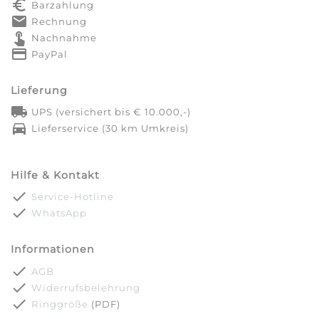
euro_symbol
Barzahlung
markunread
Rechnung
touch_app
Nachnahme
credit_card
PayPal
Lieferung
local_shipping
UPS (versichert bis € 10.000,-)
directions_car
Lieferservice (30 km Umkreis)
Hilfe & Kontakt
done
Service-Hotline
done
WhatsApp
Informationen
done
AGB
done
Widerrufsbelehrung
done
Ringgröße
(PDF)