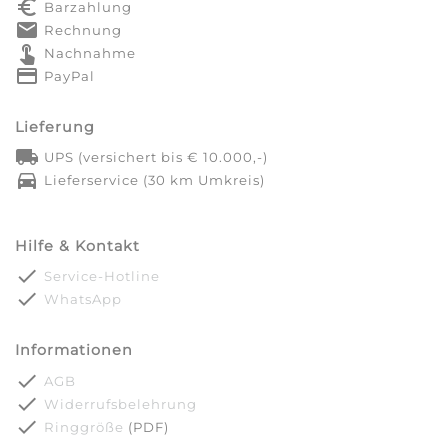
euro_symbol
Barzahlung
markunread
Rechnung
touch_app
Nachnahme
credit_card
PayPal
Lieferung
local_shipping
UPS (versichert bis € 10.000,-)
directions_car
Lieferservice (30 km Umkreis)
Hilfe & Kontakt
done
Service-Hotline
done
WhatsApp
Informationen
done
AGB
done
Widerrufsbelehrung
done
Ringgröße
(PDF)