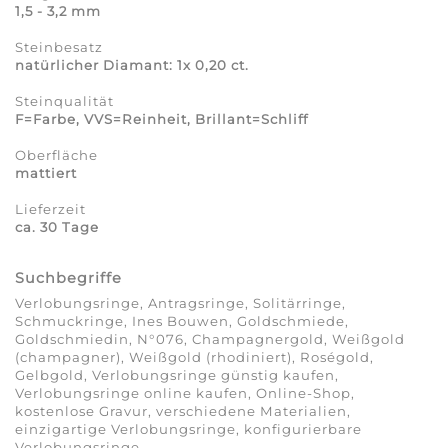
1,5 - 3,2 mm
Steinbesatz
natürlicher Diamant: 1x 0,20 ct.
Steinqualität
F=Farbe, VVS=Reinheit, Brillant=Schliff
Oberfläche
mattiert
Lieferzeit
ca. 30 Tage
Suchbegriffe
Verlobungsringe, Antragsringe, Solitärringe,
Schmuckringe, Ines Bouwen, Goldschmiede,
Goldschmiedin, N°076, Champagnergold, Weißgold
(champagner), Weißgold (rhodiniert), Roségold,
Gelbgold, Verlobungsringe günstig kaufen,
Verlobungsringe online kaufen, Online-Shop,
kostenlose Gravur, verschiedene Materialien,
einzigartige Verlobungsringe, konfigurierbare
Verlobungsringe