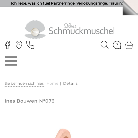
Ich liebe, was ich tue! Partnerringe. Verlobungsringe. Trauringe.
Sie befinden sich hier:
Home
|
Details
Ines Bouwen N°076