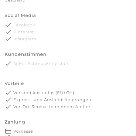
Geschäft!
Social Media
done
Facebook
done
Pinterest
done
Instagram
Kundenstimmen
done
Silkes Schmuckmuschel
Vorteile
done
Versand kostenlos (EU+CH)
done
Express- und Auslandslieferungen
done
Vor-Ort-Service in meinem Atelier
Zahlung
payment
Vorkasse