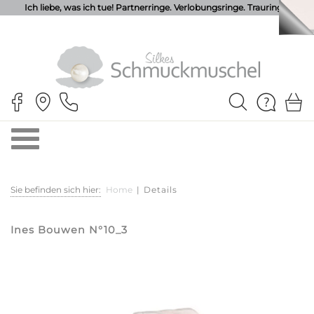
Ich liebe, was ich tue! Partnerringe. Verlobungsringe. Trauringe.
Sie befinden sich hier:
Home
|
Details
Ines Bouwen N°10_3