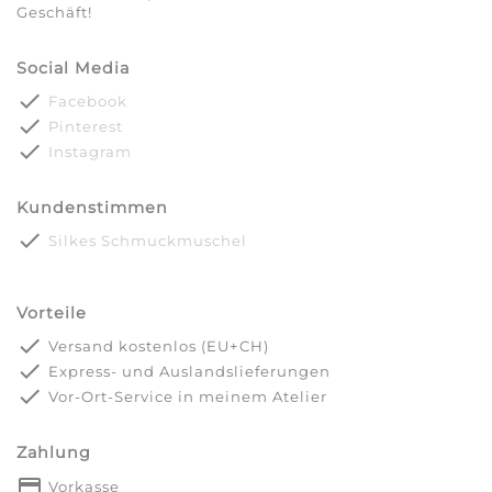
Geschäft!
Social Media
done
Facebook
done
Pinterest
done
Instagram
Kundenstimmen
done
Silkes Schmuckmuschel
Vorteile
done
Versand kostenlos (EU+CH)
done
Express- und Auslandslieferungen
done
Vor-Ort-Service in meinem Atelier
Zahlung
payment
Vorkasse