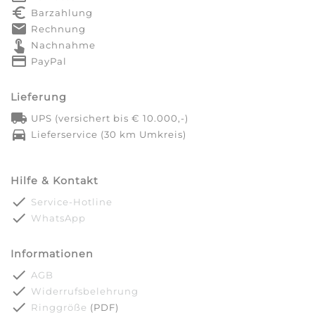
euro_symbol
Barzahlung
markunread
Rechnung
touch_app
Nachnahme
credit_card
PayPal
Lieferung
local_shipping
UPS (versichert bis € 10.000,-)
directions_car
Lieferservice (30 km Umkreis)
Hilfe & Kontakt
done
Service-Hotline
done
WhatsApp
Informationen
done
AGB
done
Widerrufsbelehrung
done
Ringgröße
(PDF)