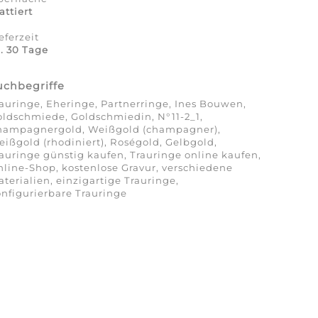
ttiert
eferzeit
. 30 Tage
uchbegriffe
auringe, Eheringe, Partnerringe, Ines Bouwen,
ldschmiede, Goldschmiedin, N°11-2_1,
hampagnergold, Weißgold (champagner),
ißgold (rhodiniert), Roségold, Gelbgold,
auringe günstig kaufen, Trauringe online kaufen,
line-Shop, kostenlose Gravur, verschiedene
terialien, einzigartige Trauringe,
nfigurierbare Trauringe