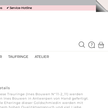
os
✔
Service-Hotline
R
TAUFRINGE
ATELIER
etails
ese Trauringe (Ines Bouwen N°11-2_11) werden
n Ines Bouwen in Antwerpen von Hand gefertigt.
le Eheringe dieser Goldschmiedin werden mit
nem hohen Qualitätsanspruch und viel Liebe