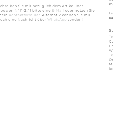
ma
chreiben Sie mir bezüglich dem Artikel Ines
ouwen N°11-2_11 bitte eine
E-Mail
oder nutzen Sie
Li
mein
Kontaktformular
. Alternativ können Sie mir
ca
auch eine Nachricht über
WhatsApp
senden!
S
Tr
Go
C
We
Tr
On
Ma
ko