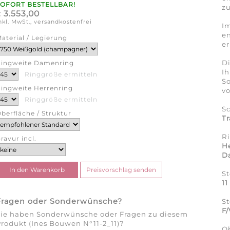
SOFORT BESTELLBAR!
zu
3.553,00
€
nkl. MwSt., versandkostenfrei
Im
en
aterial / Legierung
er
Di
ingweite Damenring
Ih
Ringgröße ermitteln
So
ingweite Herrenring
v
Ringgröße ermitteln
S
berfläche / Struktur
Tr
R
ravur incl.
H
D
St
11
Fragen oder Sonderwünsche?
St
F
Sie haben Sonderwünsche oder Fragen zu diesem
rodukt (Ines Bouwen N°11-2_11)?
O