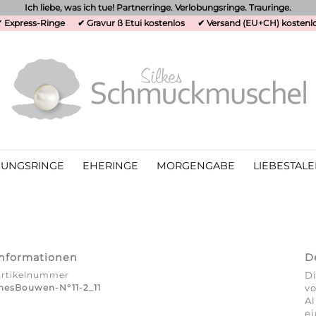
Ich liebe, was ich tue! Partnerringe. Verlobungsringe. Trauringe.
 Express-Ringe
✔ Gravur ß Etui kostenlos
✔ Versand (EU+CH) kostenl
UNGSRINGE
EHERINGE
MORGENGABE
LIEBESTALE
Informationen
D
Artikelnummer
Di
nesBouwen-N°11-2_11
vo
Al
ei