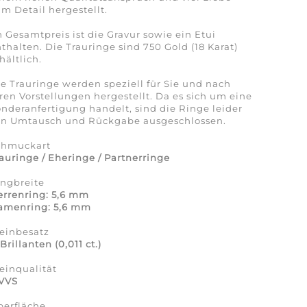
m Detail hergestellt.
 Gesamtpreis ist die Gravur sowie ein Etui
thalten. Die Trauringe sind 750 Gold (18 Karat)
hältlich.
e Trauringe werden speziell für Sie und nach
ren Vorstellungen hergestellt. Da es sich um eine
nderanfertigung handelt, sind die Ringe leider
on Umtausch und Rückgabe ausgeschlossen.
chmuckart
auringe / Eheringe / Partnerringe
ingbreite
errenring: 5,6 mm
amenring: 5,6 mm
einbesatz
 Brillanten (0,011 ct.)
einqualität
/VVS
berfläche