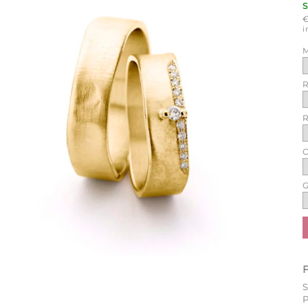
i
M
R
R
O
G
P