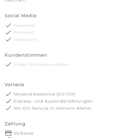
Geschäft!
Social Media
done
Facebook
done
Pinterest
done
Instagram
Kundenstimmen
done
Silkes Schmuckmuschel
Vorteile
done
Versand kostenlos (EU+CH)
done
Express- und Auslandslieferungen
done
Vor-Ort-Service in meinem Atelier
Zahlung
payment
Vorkasse