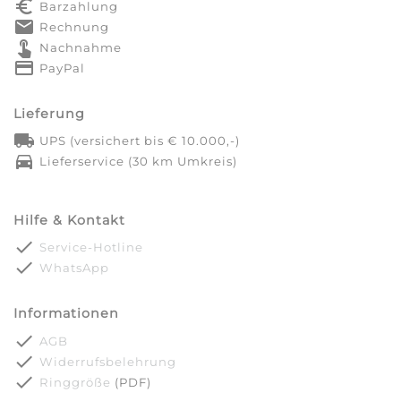
euro_symbol
Barzahlung
markunread
Rechnung
touch_app
Nachnahme
credit_card
PayPal
Lieferung
local_shipping
UPS (versichert bis € 10.000,-)
directions_car
Lieferservice (30 km Umkreis)
Hilfe & Kontakt
done
Service-Hotline
done
WhatsApp
Informationen
done
AGB
done
Widerrufsbelehrung
done
Ringgröße
(PDF)