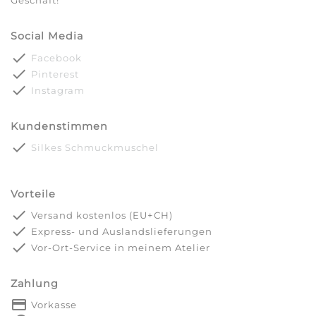
Geschäft!
Social Media
done
Facebook
done
Pinterest
done
Instagram
Kundenstimmen
done
Silkes Schmuckmuschel
Vorteile
done
Versand kostenlos (EU+CH)
done
Express- und Auslandslieferungen
done
Vor-Ort-Service in meinem Atelier
Zahlung
payment
Vorkasse