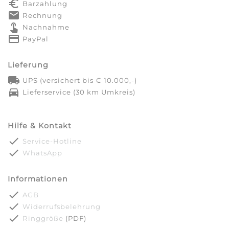
euro_symbol
Barzahlung
markunread
Rechnung
touch_app
Nachnahme
credit_card
PayPal
Lieferung
local_shipping
UPS (versichert bis € 10.000,-)
directions_car
Lieferservice (30 km Umkreis)
Hilfe & Kontakt
done
Service-Hotline
done
WhatsApp
Informationen
done
AGB
done
Widerrufsbelehrung
done
Ringgröße
(PDF)