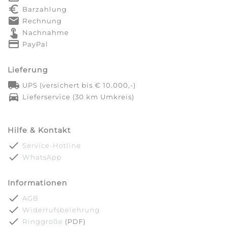
euro_symbol
Barzahlung
markunread
Rechnung
touch_app
Nachnahme
credit_card
PayPal
Lieferung
local_shipping
UPS (versichert bis € 10.000,-)
directions_car
Lieferservice (30 km Umkreis)
Hilfe & Kontakt
done
Service-Hotline
done
WhatsApp
Informationen
done
AGB
done
Widerrufsbelehrung
done
Ringgröße
(PDF)