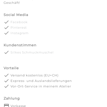
Geschäft!
Social Media
done
Facebook
done
Pinterest
done
Instagram
Kundenstimmen
done
Silkes Schmuckmuschel
Vorteile
done
Versand kostenlos (EU+CH)
done
Express- und Auslandslieferungen
done
Vor-Ort-Service in meinem Atelier
Zahlung
payment
Vorkasse