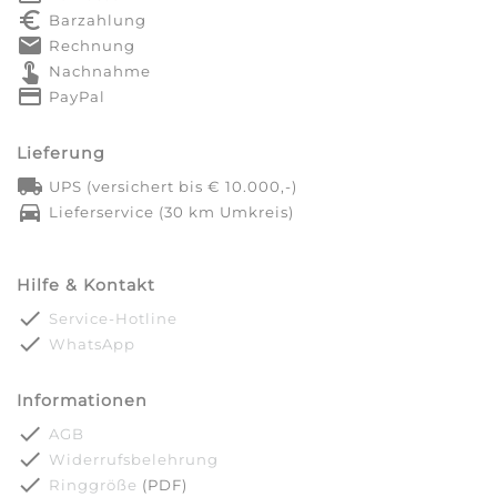
euro_symbol
Barzahlung
markunread
Rechnung
touch_app
Nachnahme
credit_card
PayPal
Lieferung
local_shipping
UPS (versichert bis € 10.000,-)
directions_car
Lieferservice (30 km Umkreis)
Hilfe & Kontakt
done
Service-Hotline
done
WhatsApp
Informationen
done
AGB
done
Widerrufsbelehrung
done
Ringgröße
(PDF)