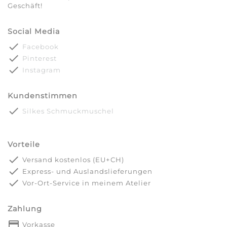
Geschäft!
Social Media
done
Facebook
done
Pinterest
done
Instagram
Kundenstimmen
done
Silkes Schmuckmuschel
Vorteile
done
Versand kostenlos (EU+CH)
done
Express- und Auslandslieferungen
done
Vor-Ort-Service in meinem Atelier
Zahlung
payment
Vorkasse