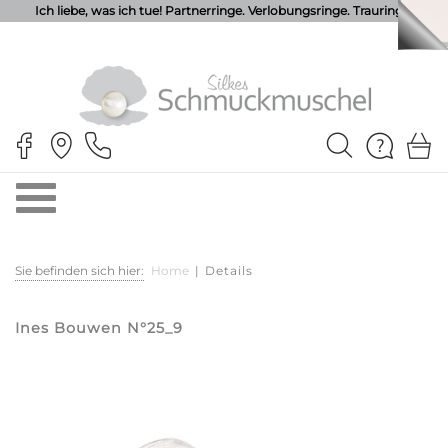
Ich liebe, was ich tue! Partnerringe. Verlobungsringe. Trauringe.
Sie befinden sich hier:
Home
|
Details
Ines Bouwen N°25_9