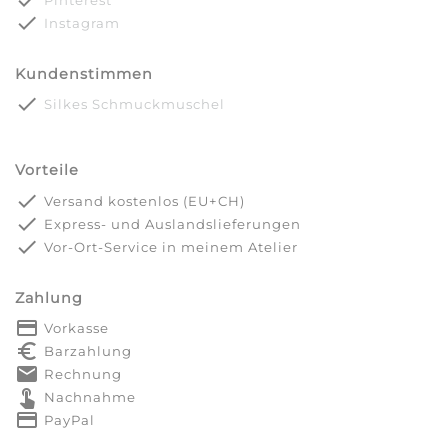
done
Pinterest
done
Instagram
Kundenstimmen
done
Silkes Schmuckmuschel
Vorteile
done
Versand kostenlos (EU+CH)
done
Express- und Auslandslieferungen
done
Vor-Ort-Service in meinem Atelier
Zahlung
payment
Vorkasse
euro_symbol
Barzahlung
markunread
Rechnung
touch_app
Nachnahme
credit_card
PayPal