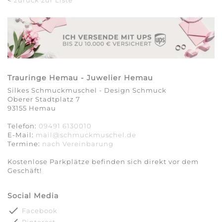
Trauringe Hemau - Juwelier Hemau
Silkes Schmuckmuschel - Design Schmuck
Oberer Stadtplatz 7
93155 Hemau
Telefon:
09491 6130010
E-Mail:
mail@schmuckmuschel.de
Termine:
nach Vereinbarung​​​​​​​
Kostenlose Parkplätze befinden sich direkt vor dem
Geschäft!
Social Media
done
Facebook