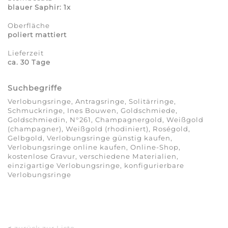
blauer Saphir: 1x
Oberfläche
poliert mattiert
Lieferzeit
ca. 30 Tage
Suchbegriffe
Verlobungsringe, Antragsringe, Solitärringe,
Schmuckringe, Ines Bouwen, Goldschmiede,
Goldschmiedin, N°261, Champagnergold, Weißgold
(champagner), Weißgold (rhodiniert), Roségold,
Gelbgold, Verlobungsringe günstig kaufen,
Verlobungsringe online kaufen, Online-Shop,
kostenlose Gravur, verschiedene Materialien,
einzigartige Verlobungsringe, konfigurierbare
Verlobungsringe
<
zurück zur Liste