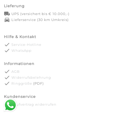
Lieferung
local_shipping
UPS (versichert bis € 10.000,-)
directions_car
Lieferservice (30 km Umkreis)
Hilfe & Kontakt
done
Service-Hotline
done
WhatsApp
Informationen
done
AGB
done
Widerrufsbelehrung
done
Ringgröße
(PDF)
Kundenservice
done
Kaufvertrag widerrufen