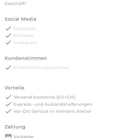
Geschäft!
Social Media
done
Facebook
done
Pinterest
done
Instagram
Kundenstimmen
done
Silkes Schmuckmuschel
Vorteile
done
Versand kostenlos (EU+CH)
done
Express- und Auslandslieferungen
done
Vor-Ort-Service in meinem Atelier
Zahlung
payment
Vorkasse