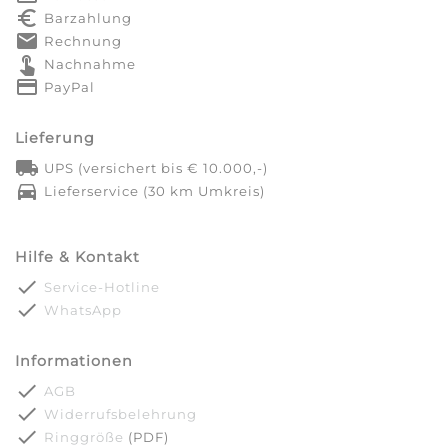
euro_symbol
Barzahlung
markunread
Rechnung
touch_app
Nachnahme
credit_card
PayPal
Lieferung
local_shipping
UPS (versichert bis € 10.000,-)
directions_car
Lieferservice (30 km Umkreis)
Hilfe & Kontakt
done
Service-Hotline
done
WhatsApp
Informationen
done
AGB
done
Widerrufsbelehrung
done
Ringgröße
(PDF)