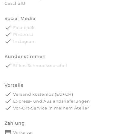
Geschäft!
Social Media
done
Facebook
done
Pinterest
done
Instagram
Kundenstimmen
done
Silkes Schmuckmuschel
Vorteile
done
Versand kostenlos (EU+CH)
done
Express- und Auslandslieferungen
done
Vor-Ort-Service in meinem Atelier
Zahlung
payment
Vorkasse