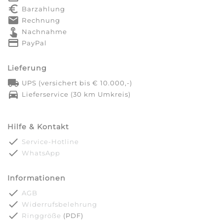
euro_symbol
Barzahlung
markunread
Rechnung
touch_app
Nachnahme
credit_card
PayPal
Lieferung
local_shipping
UPS (versichert bis € 10.000,-)
directions_car
Lieferservice (30 km Umkreis)
Hilfe & Kontakt
done
Service-Hotline
done
WhatsApp
Informationen
done
AGB
done
Widerrufsbelehrung
done
Ringgröße
(PDF)