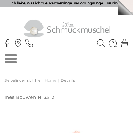
Ich liebe, was ich tue! Partnerringe. Verlobungsringe. Trauringe.
Sie befinden sich hier:
Home
|
Details
Ines Bouwen N°33_2