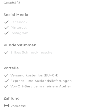
Geschäft!
Social Media
done
Facebook
done
Pinterest
done
Instagram
Kundenstimmen
done
Silkes Schmuckmuschel
Vorteile
done
Versand kostenlos (EU+CH)
done
Express- und Auslandslieferungen
done
Vor-Ort-Service in meinem Atelier
Zahlung
payment
Vorkasse