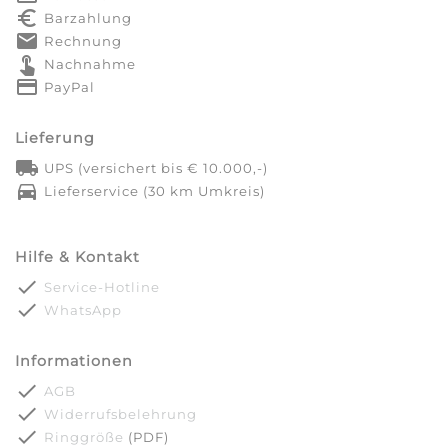
euro_symbol
Barzahlung
markunread
Rechnung
touch_app
Nachnahme
credit_card
PayPal
Lieferung
local_shipping
UPS (versichert bis € 10.000,-)
directions_car
Lieferservice (30 km Umkreis)
Hilfe & Kontakt
done
Service-Hotline
done
WhatsApp
Informationen
done
AGB
done
Widerrufsbelehrung
done
Ringgröße
(PDF)