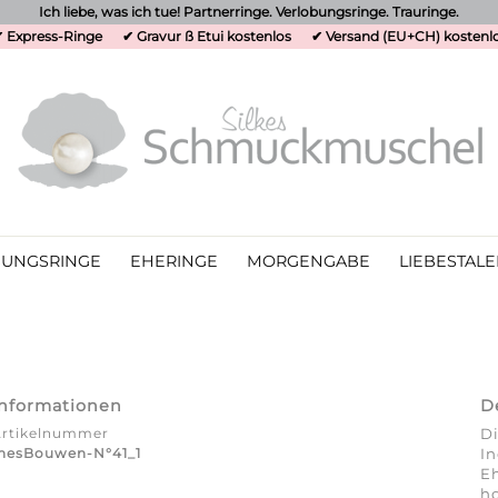
Ich liebe, was ich tue! Partnerringe. Verlobungsringe. Trauringe.
 Express-Ringe
✔ Gravur ß Etui kostenlos
✔ Versand (EU+CH) kostenl
UNGSRINGE
EHERINGE
MORGENGABE
LIEBESTALE
Informationen
D
Artikelnummer
Di
nesBouwen-N°41_1
In
E
ho