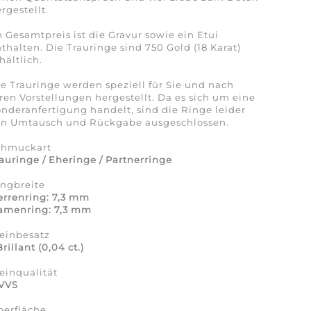
rgestellt.
 Gesamtpreis ist die Gravur sowie ein Etui
thalten. Die Trauringe sind 750 Gold (18 Karat)
hältlich.
e Trauringe werden speziell für Sie und nach
ren Vorstellungen hergestellt. Da es sich um eine
nderanfertigung handelt, sind die Ringe leider
on Umtausch und Rückgabe ausgeschlossen.
chmuckart
auringe / Eheringe / Partnerringe
ingbreite
rrenring: 7,3 mm
amenring: 7,3 mm
einbesatz
Brillant (0,04 ct.)
einqualität
/VVS
berfläche