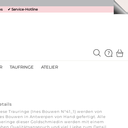
os
✔
Service-Hotline
R
TAUFRINGE
ATELIER
etails
ese Trauringe (Ines Bouwen N°41_1) werden von
es Bouwen in Antwerpen von Hand gefertigt. Alle
heringe dieser Goldschmiedin werden mit einem
hen Qualitätsanspruch und viel Liebe zum Detail