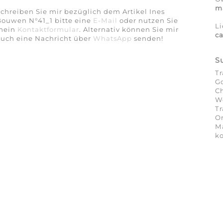
ma
chreiben Sie mir bezüglich dem Artikel Ines
Bouwen N°41_1 bitte eine
E-Mail
oder nutzen Sie
Li
mein
Kontaktformular
. Alternativ können Sie mir
ca
auch eine Nachricht über
WhatsApp
senden!
S
Tr
Go
C
We
Tr
On
Ma
ko