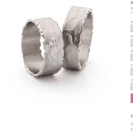
i
M
R
R
O
G
P