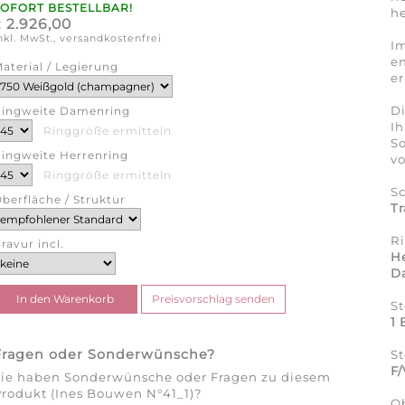
SOFORT BESTELLBAR!
he
2.926,00
€
nkl. MwSt., versandkostenfrei
Im
en
aterial / Legierung
er
Di
ingweite Damenring
Ih
Ringgröße ermitteln
So
ingweite Herrenring
v
Ringgröße ermitteln
S
berfläche / Struktur
Tr
R
ravur incl.
He
D
St
1 
Fragen oder Sonderwünsche?
St
F
Sie haben Sonderwünsche oder Fragen zu diesem
rodukt (Ines Bouwen N°41_1)?
O