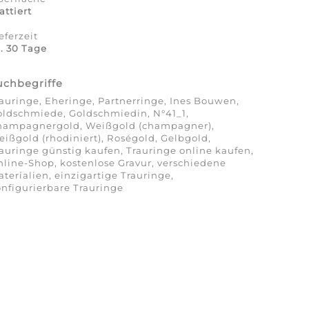
ttiert
eferzeit
. 30 Tage
uchbegriffe
auringe, Eheringe, Partnerringe, Ines Bouwen,
ldschmiede, Goldschmiedin, N°41_1,
hampagnergold, Weißgold (champagner),
ißgold (rhodiniert), Roségold, Gelbgold,
auringe günstig kaufen, Trauringe online kaufen,
line-Shop, kostenlose Gravur, verschiedene
terialien, einzigartige Trauringe,
nfigurierbare Trauringe