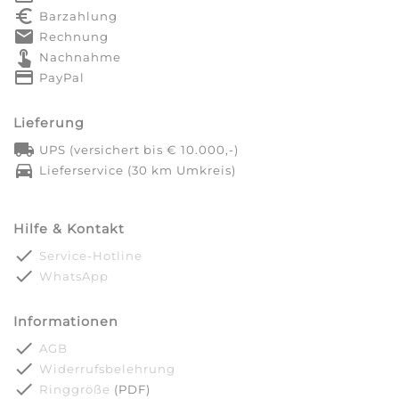
euro_symbol
Barzahlung
markunread
Rechnung
touch_app
Nachnahme
credit_card
PayPal
Lieferung
local_shipping
UPS (versichert bis € 10.000,-)
directions_car
Lieferservice (30 km Umkreis)
Hilfe & Kontakt
done
Service-Hotline
done
WhatsApp
Informationen
done
AGB
done
Widerrufsbelehrung
done
Ringgröße
(PDF)