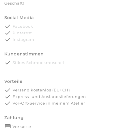
Geschäft!
Social Media
done
Facebook
done
Pinterest
done
Instagram
Kundenstimmen
done
Silkes Schmuckmuschel
Vorteile
done
Versand kostenlos (EU+CH)
done
Express- und Auslandslieferungen
done
Vor-Ort-Service in meinem Atelier
Zahlung
payment
Vorkasse