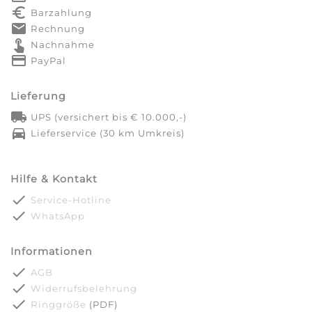
euro_symbol
Barzahlung
markunread
Rechnung
touch_app
Nachnahme
credit_card
PayPal
Lieferung
local_shipping
UPS (versichert bis € 10.000,-)
directions_car
Lieferservice (30 km Umkreis)
Hilfe & Kontakt
done
Service-Hotline
done
WhatsApp
Informationen
done
AGB
done
Widerrufsbelehrung
done
Ringgröße
(PDF)