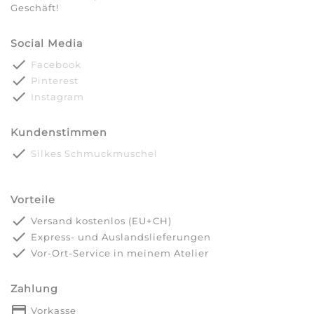
Geschäft!
Social Media
done
Facebook
done
Pinterest
done
Instagram
Kundenstimmen
done
Silkes Schmuckmuschel
Vorteile
done
Versand kostenlos (EU+CH)
done
Express- und Auslandslieferungen
done
Vor-Ort-Service in meinem Atelier
Zahlung
payment
Vorkasse