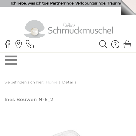
Ich liebe, was ich tue! Partnerringe. Verlobungsringe. Trauringe.
Sie befinden sich hier:
Home
|
Details
Ines Bouwen N°6_2