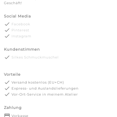
Geschäft!
Social Media
done
Facebook
done
Pinterest
done
Instagram
Kundenstimmen
done
Silkes Schmuckmuschel
Vorteile
done
Versand kostenlos (EU+CH)
done
Express- und Auslandslieferungen
done
Vor-Ort-Service in meinem Atelier
Zahlung
payment
Vorkasse