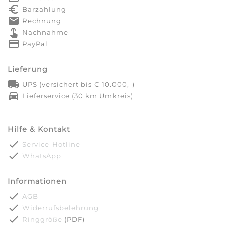
euro_symbol
Barzahlung
markunread
Rechnung
touch_app
Nachnahme
credit_card
PayPal
Lieferung
local_shipping
UPS (versichert bis € 10.000,-)
directions_car
Lieferservice (30 km Umkreis)
Hilfe & Kontakt
done
Service-Hotline
done
WhatsApp
Informationen
done
AGB
done
Widerrufsbelehrung
done
Ringgröße
(PDF)