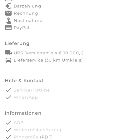
euro_symbol
Barzahlung
markunread
Rechnung
touch_app
Nachnahme
credit_card
PayPal
Lieferung
local_shipping
UPS (versichert bis € 10.000,-)
directions_car
Lieferservice (30 km Umkreis)
Hilfe & Kontakt
done
Service-Hotline
done
WhatsApp
Informationen
done
AGB
done
Widerrufsbelehrung
done
Ringgröße
(PDF)