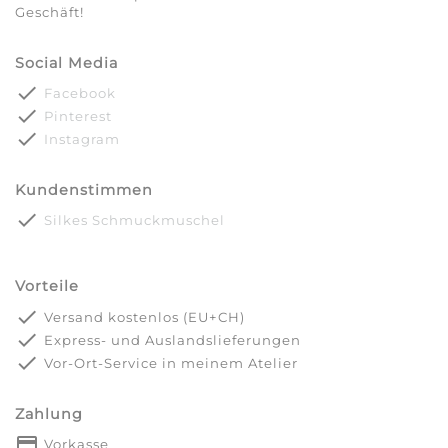
Geschäft!
Social Media
done
Facebook
done
Pinterest
done
Instagram
Kundenstimmen
done
Silkes Schmuckmuschel
Vorteile
done
Versand kostenlos (EU+CH)
done
Express- und Auslandslieferungen
done
Vor-Ort-Service in meinem Atelier
Zahlung
payment
Vorkasse