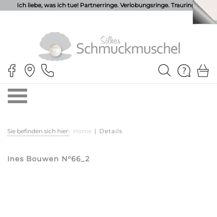
Ich liebe, was ich tue! Partnerringe. Verlobungsringe. Trauringe.
Sie befinden sich hier:
Home
|
Details
Ines Bouwen N°66_2