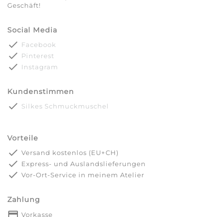
Geschäft!
Social Media
done
Facebook
done
Pinterest
done
Instagram
Kundenstimmen
done
Silkes Schmuckmuschel
Vorteile
done
Versand kostenlos (EU+CH)
done
Express- und Auslandslieferungen
done
Vor-Ort-Service in meinem Atelier
Zahlung
payment
Vorkasse