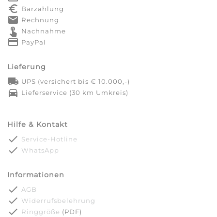
euro_symbol
Barzahlung
markunread
Rechnung
touch_app
Nachnahme
credit_card
PayPal
Lieferung
local_shipping
UPS (versichert bis € 10.000,-)
directions_car
Lieferservice (30 km Umkreis)
Hilfe & Kontakt
done
Service-Hotline
done
WhatsApp
Informationen
done
AGB
done
Widerrufsbelehrung
done
Ringgröße
(PDF)