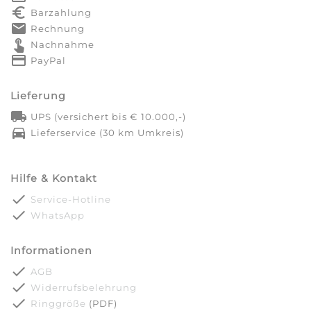
euro_symbol
Barzahlung
markunread
Rechnung
touch_app
Nachnahme
credit_card
PayPal
Lieferung
local_shipping
UPS (versichert bis € 10.000,-)
directions_car
Lieferservice (30 km Umkreis)
Hilfe & Kontakt
done
Service-Hotline
done
WhatsApp
Informationen
done
AGB
done
Widerrufsbelehrung
done
Ringgröße
(PDF)