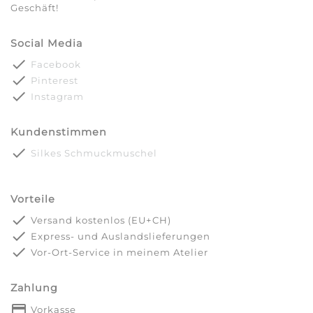
Geschäft!
Social Media
done
Facebook
done
Pinterest
done
Instagram
Kundenstimmen
done
Silkes Schmuckmuschel
Vorteile
done
Versand kostenlos (EU+CH)
done
Express- und Auslandslieferungen
done
Vor-Ort-Service in meinem Atelier
Zahlung
payment
Vorkasse