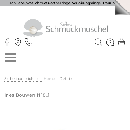
Ich liebe, was ich tue! Partnerringe. Verlobungsringe. Trauringe.
Sie befinden sich hier:
Home
|
Details
Ines Bouwen N°8_1