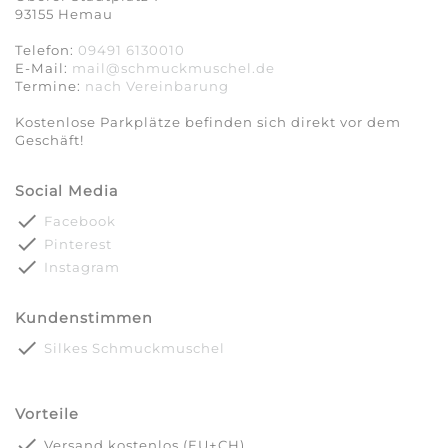
93155 Hemau
Telefon:
09491 6130010
E-Mail:
mail@schmuckmuschel.de
Termine:
nach Vereinbarung​​​​​​​
Kostenlose Parkplätze befinden sich direkt vor dem
Geschäft!
Social Media
done
Facebook
done
Pinterest
done
Instagram
Kundenstimmen
done
Silkes Schmuckmuschel
Vorteile
done
Versand kostenlos (EU+CH)