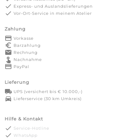
done
Express- und Auslandslieferungen
done
Vor-Ort-Service in meinem Atelier
Zahlung
payment
Vorkasse
euro_symbol
Barzahlung
markunread
Rechnung
touch_app
Nachnahme
credit_card
PayPal
Lieferung
local_shipping
UPS (versichert bis € 10.000,-)
directions_car
Lieferservice (30 km Umkreis)
Hilfe & Kontakt
done
Service-Hotline
done
WhatsApp