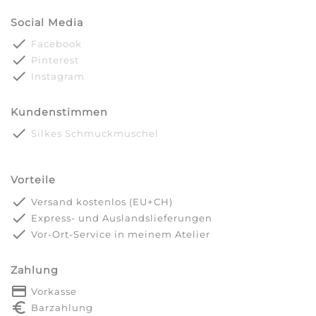
Social Media
done
Facebook
done
Pinterest
done
Instagram
Kundenstimmen
done
Silkes Schmuckmuschel
Vorteile
done
Versand kostenlos (EU+CH)
done
Express- und Auslandslieferungen
done
Vor-Ort-Service in meinem Atelier
Zahlung
payment
Vorkasse
euro_symbol
Barzahlung