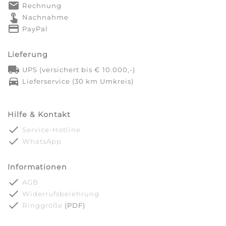
markunread
Rechnung
touch_app
Nachnahme
credit_card
PayPal
Lieferung
local_shipping
UPS (versichert bis € 10.000,-)
directions_car
Lieferservice (30 km Umkreis)
Hilfe & Kontakt
done
Service-Hotline
done
WhatsApp
Informationen
done
AGB
done
Widerrufsbelehrung
done
Ringgröße
(PDF)