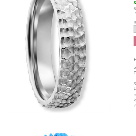
i
R
P
S
P
k