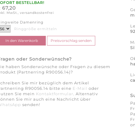
SOFORT BESTELLBAR!
67,20
€
G
nkl. MwSt., versandkostenfrei
m
ingweite Damenring
L
Ringgröße ermitteln
9
Ma
Si
O
Fragen oder Sonderwünsche?
h
Sie haben Sonderwünsche oder Fragen zu diesem
rodukt (Partnerring R90056.14)?
Li
c
chreiben Sie mir bezüglich dem Artikel
artnerring R90056.14 bitte eine
E-Mail
oder
nutzen Sie mein
Kontaktformular
. Alternativ
S
önnen Sie mir auch eine Nachricht über
Pa
WhatsApp
senden!
Fr
Pa
Fr
on