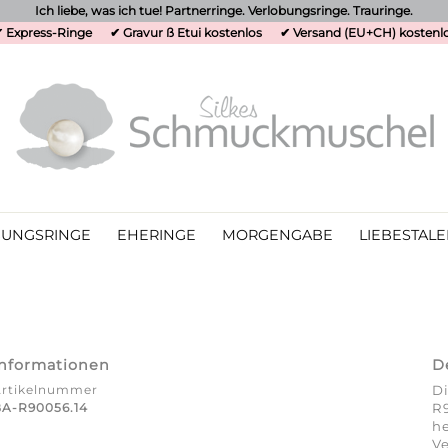
Ich liebe, was ich tue! Partnerringe. Verlobungsringe. Trauringe.
 Express-Ringe
✔ Gravur ß Etui kostenlos
✔ Versand (EU+CH) kostenl
UNGSRINGE
EHERINGE
MORGENGABE
LIEBESTALE
Informationen
D
Artikelnummer
Di
A-R90056.14
R
he
Ve