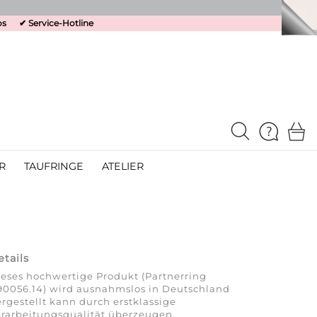
os
✔
Service-Hotline
R
TAUFRINGE
ATELIER
etails
eses hochwertige Produkt (Partnerring
90056.14) wird ausnahmslos in Deutschland
rgestellt kann durch erstklassige
rarbeitungsqualität überzeugen.