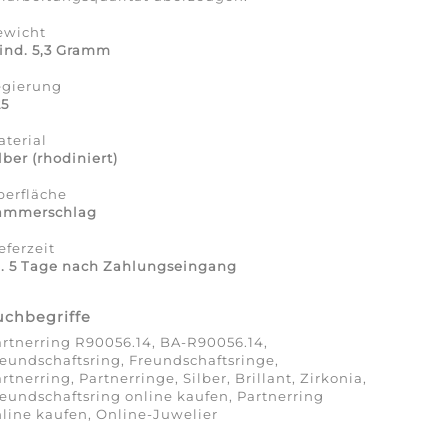
ewicht
ind. 5,3 Gramm
egierung
25
terial
lber (rhodiniert)
berfläche
ammerschlag
eferzeit
a. 5 Tage nach Zahlungseingang
uchbegriffe
rtnerring R90056.14, BA-R90056.14,
eundschaftsring, Freundschaftsringe,
rtnerring, Partnerringe, Silber, Brillant, Zirkonia,
eundschaftsring online kaufen, Partnerring
line kaufen, Online-Juwelier