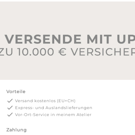
Vorteile
done
Versand kostenlos (EU+CH)
done
Express- und Auslandslieferungen
done
Vor-Ort-Service in meinem Atelier
Zahlung