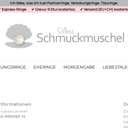
Ich liebe, was ich tue! Partnerringe. Verlobungsringe. Trauringe.
 Express-Ringe
✔ Gravur ß Etui kostenlos
✔ Versand (EU+CH) kostenl
UNGSRINGE
EHERINGE
MORGENGABE
LIEBESTALE
Informationen
D
Artikelnummer
Di
A-R90060.14
R
he
Ve