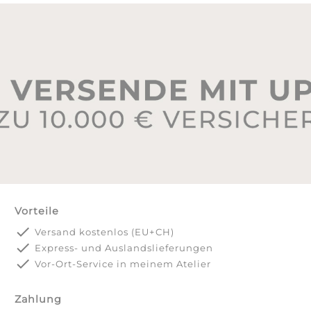
Vorteile
done
Versand kostenlos (EU+CH)
done
Express- und Auslandslieferungen
done
Vor-Ort-Service in meinem Atelier
Zahlung