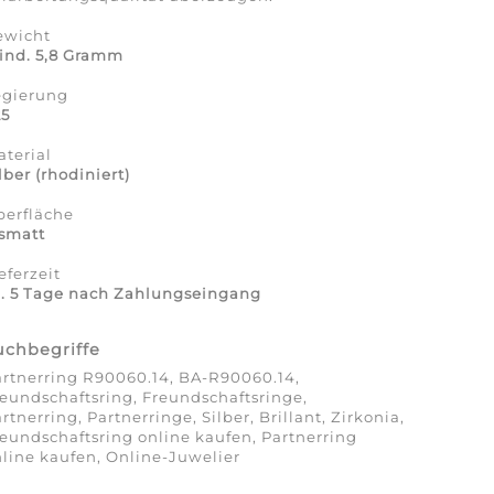
ewicht
ind. 5,8 Gramm
egierung
25
terial
lber (rhodiniert)
berfläche
ismatt
eferzeit
a. 5 Tage nach Zahlungseingang
uchbegriffe
rtnerring R90060.14, BA-R90060.14,
eundschaftsring, Freundschaftsringe,
rtnerring, Partnerringe, Silber, Brillant, Zirkonia,
eundschaftsring online kaufen, Partnerring
line kaufen, Online-Juwelier