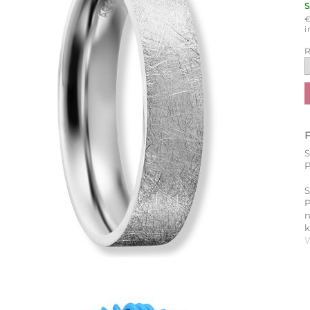
i
R
P
S
P
k