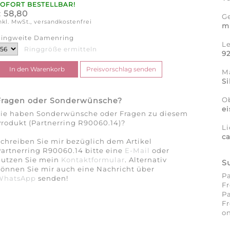
SOFORT BESTELLBAR!
58,80
€
G
nkl. MwSt., versandkostenfrei
m
ingweite Damenring
L
Ringgröße ermitteln
9
Ma
Si
O
Fragen oder Sonderwünsche?
e
Sie haben Sonderwünsche oder Fragen zu diesem
rodukt (Partnerring R90060.14)?
Li
c
chreiben Sie mir bezüglich dem Artikel
artnerring R90060.14 bitte eine
E-Mail
oder
nutzen Sie mein
Kontaktformular
. Alternativ
S
önnen Sie mir auch eine Nachricht über
Pa
WhatsApp
senden!
Fr
Pa
Fr
on