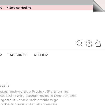
os
✔
Service-Hotline
R
TAUFRINGE
ATELIER
etails
eses hochwertige Produkt (Partnerring
90060.14) wird ausnahmslos in Deutschland
rgestellt kann durch erstklassige
rarbeitungsqualität überzeugen.