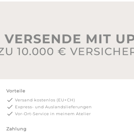
Vorteile
done
Versand kostenlos (EU+CH)
done
Express- und Auslandslieferungen
done
Vor-Ort-Service in meinem Atelier
Zahlung