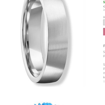
i
R
P
S
P
k