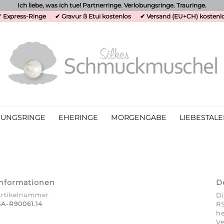
Ich liebe, was ich tue! Partnerringe. Verlobungsringe. Trauringe.
 Express-Ringe
✔ Gravur ß Etui kostenlos
✔ Versand (EU+CH) kostenl
UNGSRINGE
EHERINGE
MORGENGABE
LIEBESTALE
Informationen
D
Artikelnummer
Di
A-R90061.14
R9
he
Ve