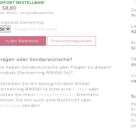
SOFORT BESTELLBAR!
58,80
€
G
nkl. MwSt., versandkostenfrei
m
ingweite Damenring
L
Ringgröße ermitteln
9
Ma
Si
O
Fragen oder Sonderwünsche?
st
Sie haben Sonderwünsche oder Fragen zu diesem
rodukt (Partnerring R90061.14)?
Li
c
chreiben Sie mir bezüglich dem Artikel
artnerring R90061.14 bitte eine
E-Mail
oder
nutzen Sie mein
Kontaktformular
. Alternativ
S
önnen Sie mir auch eine Nachricht über
Pa
WhatsApp
senden!
Fr
Pa
Fr
on