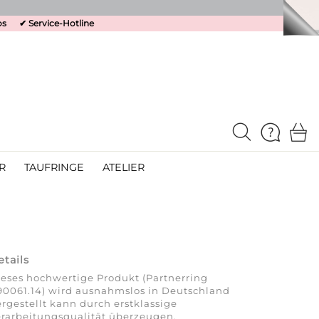
os
✔
Service-Hotline
R
TAUFRINGE
ATELIER
etails
eses hochwertige Produkt (Partnerring
0061.14) wird ausnahmslos in Deutschland
rgestellt kann durch erstklassige
rarbeitungsqualität überzeugen.