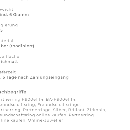
ewicht
ind. 6 Gramm
egierung
25
terial
lber (rhodiniert)
berfläche
richmatt
eferzeit
a. 5 Tage nach Zahlungseingang
uchbegriffe
rtnerring R90061.14, BA-R90061.14,
eundschaftsring, Freundschaftsringe,
rtnerring, Partnerringe, Silber, Brillant, Zirkonia,
eundschaftsring online kaufen, Partnerring
line kaufen, Online-Juwelier