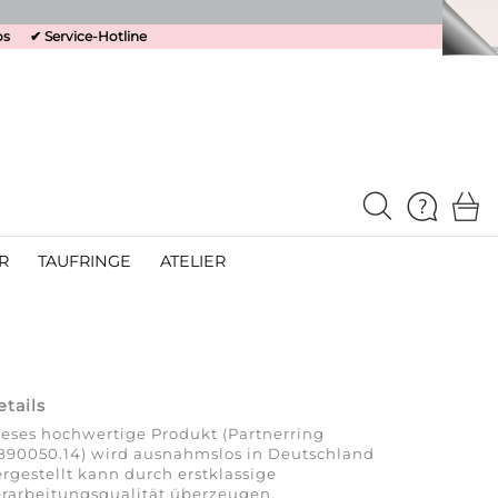
os
✔
Service-Hotline
R
TAUFRINGE
ATELIER
etails
eses hochwertige Produkt (Partnerring
B90050.14) wird ausnahmslos in Deutschland
rgestellt kann durch erstklassige
rarbeitungsqualität überzeugen.