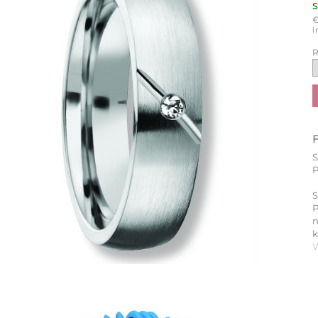
i
R
P
S
P
k