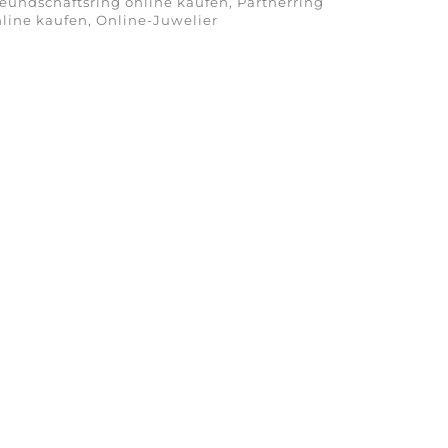
eundschaftsring online kaufen, Partnerring
line kaufen, Online-Juwelier