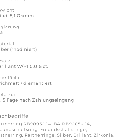
ewicht
ind. 5,1 Gramm
egierung
25
terial
lber (rhodiniert)
esatz
Brillant
W/P1 0,015 ct.
berfläche
richmatt / diamantiert
eferzeit
a. 5 Tage nach Zahlungseingang
uchbegriffe
artnerring RB90050.14, BA-RB90050.14,
eundschaftsring, Freundschaftsringe,
rtnerring, Partnerringe, Silber, Brillant, Zirkonia,