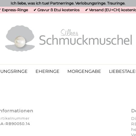
Ich liebe, was ich tue! Partnerringe. Verlobungsringe. Trauringe.
 Express-Ringe
✔ Gravur ß Etui kostenlos
✔ Versand (EU+CH) kostenl
UNGSRINGE
EHERINGE
MORGENGABE
LIEBESTALE
Informationen
D
Artikelnummer
Di
BA-RB90050.14
R
he
Ve