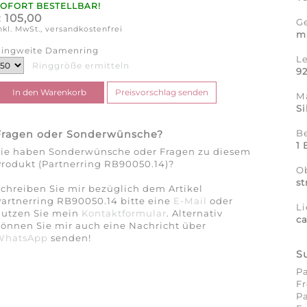
SOFORT BESTELLBAR!
105,00
€
G
nkl. MwSt., versandkostenfrei
m
ingweite Damenring
L
Ringgröße ermitteln
9
Ma
Si
B
Fragen oder Sonderwünsche?
1 
Sie haben Sonderwünsche oder Fragen zu diesem
rodukt (Partnerring RB90050.14)?
O
st
chreiben Sie mir bezüglich dem Artikel
artnerring RB90050.14 bitte eine
E-Mail
oder
Li
nutzen Sie mein
Kontaktformular
. Alternativ
c
önnen Sie mir auch eine Nachricht über
WhatsApp
senden!
S
P
Fr
Pa