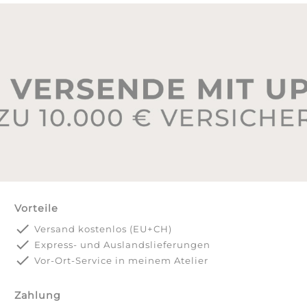
Vorteile
done
Versand kostenlos (EU+CH)
done
Express- und Auslandslieferungen
done
Vor-Ort-Service in meinem Atelier
Zahlung