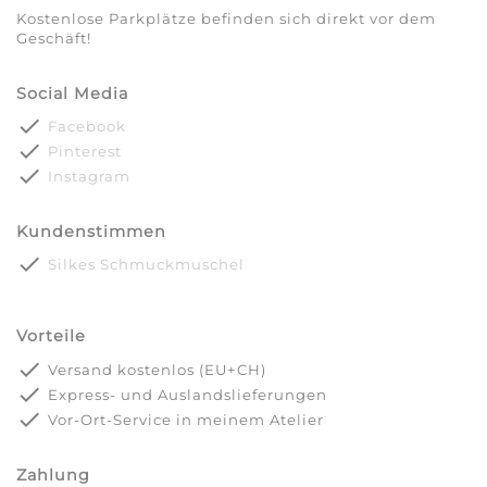
Kostenlose Parkplätze befinden sich direkt vor dem
Geschäft!
Social Media
done
Facebook
done
Pinterest
done
Instagram
Kundenstimmen
done
Silkes Schmuckmuschel
Vorteile
done
Versand kostenlos (EU+CH)
done
Express- und Auslandslieferungen
done
Vor-Ort-Service in meinem Atelier
Zahlung