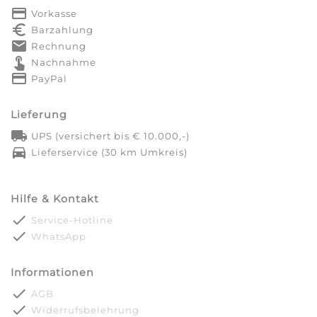
payment
Vorkasse
euro_symbol
Barzahlung
markunread
Rechnung
touch_app
Nachnahme
credit_card
PayPal
Lieferung
local_shipping
UPS (versichert bis € 10.000,-)
directions_car
Lieferservice (30 km Umkreis)
Hilfe & Kontakt
done
Service-Hotline
done
WhatsApp
Informationen
done
AGB
done
Widerrufsbelehrung