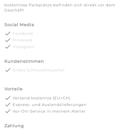
Kostenlose Parkplätze befinden sich direkt vor dem
Geschäft!
Social Media
done
Facebook
done
Pinterest
done
Instagram
Kundenstimmen
done
Silkes Schmuckmuschel
Vorteile
done
Versand kostenlos (EU+CH)
done
Express- und Auslandslieferungen
done
Vor-Ort-Service in meinem Atelier
Zahlung