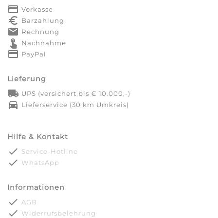
payment
Vorkasse
euro_symbol
Barzahlung
markunread
Rechnung
touch_app
Nachnahme
credit_card
PayPal
Lieferung
local_shipping
UPS (versichert bis € 10.000,-)
directions_car
Lieferservice (30 km Umkreis)
Hilfe & Kontakt
done
Service-Hotline
done
WhatsApp
Informationen
done
AGB
done
Widerrufsbelehrung