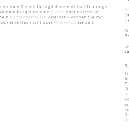
chreiben Sie mir bezüglich dem Artikel Trauringe
R
aldkraiburg bitte eine
E-Mail
oder nutzen Sie
D
mein
Kontaktformular
. Alternativ können Sie mir
He
auch eine Nachricht über
WhatsApp
senden!
S
Br
Li
ca
S
T
Eh
Ge
Si
lu
ko
ei
ko
R
R