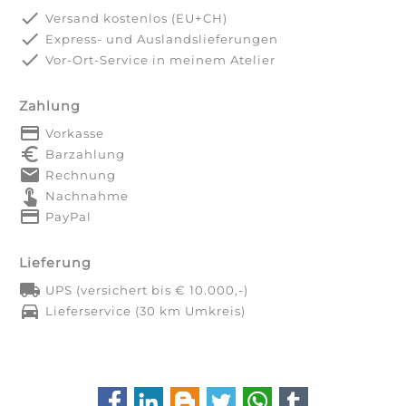
done
Versand kostenlos (EU+CH)
done
Express- und Auslandslieferungen
done
Vor-Ort-Service in meinem Atelier
Zahlung
payment
Vorkasse
euro_symbol
Barzahlung
markunread
Rechnung
touch_app
Nachnahme
credit_card
PayPal
Lieferung
local_shipping
UPS (versichert bis € 10.000,-)
directions_car
Lieferservice (30 km Umkreis)