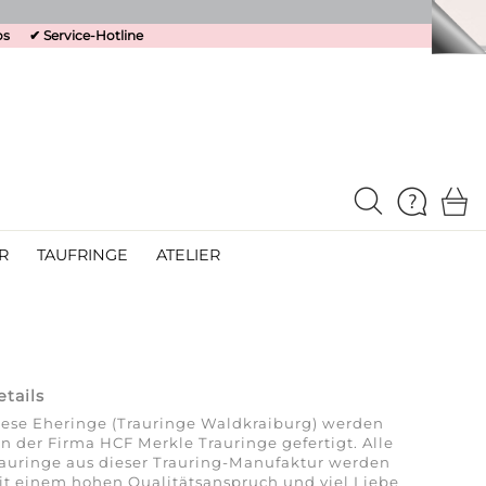
os
✔
Service-Hotline
R
TAUFRINGE
ATELIER
etails
ese Eheringe (Trauringe Waldkraiburg) werden
n der Firma HCF Merkle Trauringe gefertigt. Alle
auringe aus dieser Trauring-Manufaktur werden
t einem hohen Qualitätsanspruch und viel Liebe