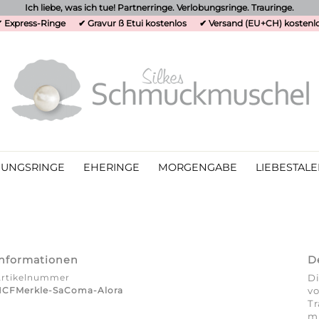
Ich liebe, was ich tue! Partnerringe. Verlobungsringe. Trauringe.
 Express-Ringe
✔ Gravur ß Etui kostenlos
✔ Versand (EU+CH) kostenl
UNGSRINGE
EHERINGE
MORGENGABE
LIEBESTALE
Informationen
D
Artikelnummer
Di
HCFMerkle-SaComa-Alora
vo
Tr
mi