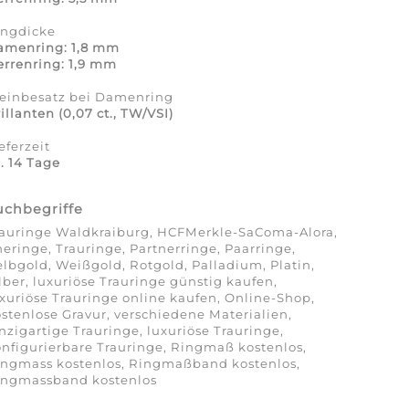
ingdicke
amenring: 1,8 mm
rrenring: 1,9 mm
teinbesatz bei Damenring
illanten (0,07 ct., TW/VSI)
eferzeit
. 14 Tage
uchbegriffe
rauringe Waldkraiburg, HCFMerkle-SaComa-Alora,
eringe, Trauringe, Partnerringe, Paarringe,
lbgold, Weißgold, Rotgold, Palladium, Platin,
lber, luxuriöse Trauringe günstig kaufen,
xuriöse Trauringe online kaufen, Online-Shop,
stenlose Gravur, verschiedene Materialien,
nzigartige Trauringe, luxuriöse Trauringe,
nfigurierbare Trauringe, Ringmaß kostenlos,
ingmass kostenlos, Ringmaßband kostenlos,
ingmassband kostenlos