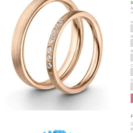
i
M
R
R
O
G
P