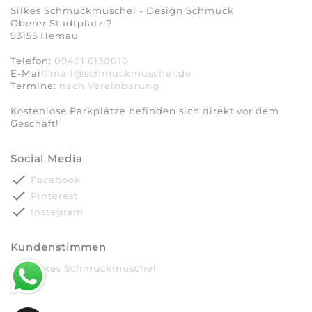
Silkes Schmuckmuschel - Design Schmuck
Oberer Stadtplatz 7
93155 Hemau
Telefon:
09491 6130010
E-Mail:
mail@schmuckmuschel.de
Termine:
nach Vereinbarung​​​​​​​
Kostenlose Parkplätze befinden sich direkt vor dem
Geschäft!
Social Media
done
Facebook
done
Pinterest
done
Instagram
Kundenstimmen
done
Silkes Schmuckmuschel