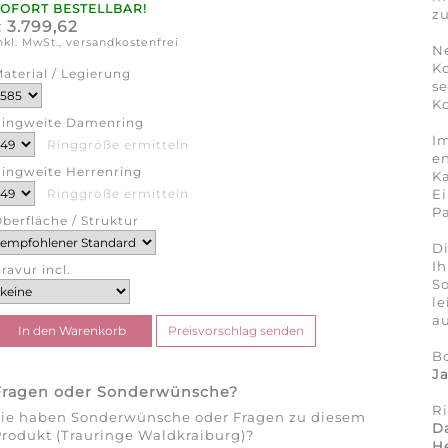
SOFORT BESTELLBAR!
zu
3.799,62
€
nkl. MwSt., versandkostenfrei
N
K
aterial / Legierung
se
Ko
ingweite Damenring
Im
Ringgröße ermitteln
en
ingweite Herrenring
Ka
Ei
Ringgröße ermitteln
Pa
berfläche / Struktur
Di
Ih
ravur incl.
So
l
au
B
J
Fragen oder Sonderwünsche?
R
Sie haben Sonderwünsche oder Fragen zu diesem
D
rodukt (Trauringe Waldkraiburg)?
He