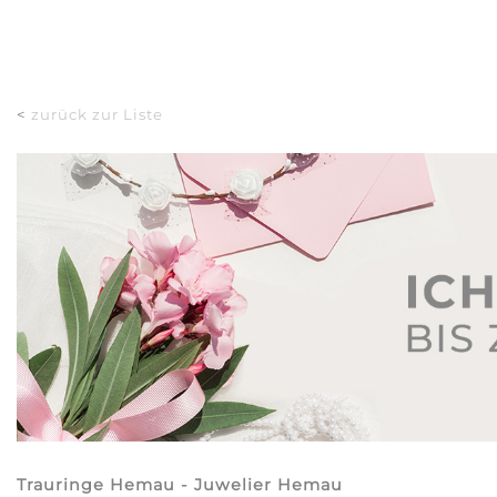
<
zurück zur Liste
Trauringe Hemau - Juwelier Hemau