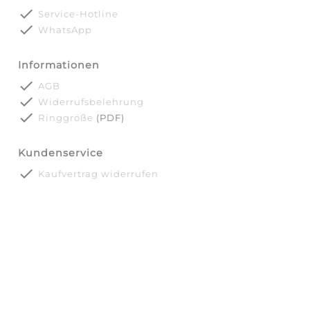
done
Service-Hotline
done
WhatsApp
Informationen
done
AGB
done
Widerrufsbelehrung
done
Ringgröße
(PDF)
Kundenservice
done
Kaufvertrag widerrufen