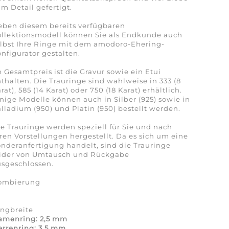
m Detail gefertigt.
eben diesem bereits verfügbaren
ollektionsmodell können Sie als Endkunde auch
lbst Ihre Ringe mit dem amodoro-Ehering-
nfigurator gestalten.
 Gesamtpreis ist die Gravur sowie ein Etui
thalten. Die Trauringe sind wahlweise in 333 (8
rat), 585 (14 Karat) oder 750 (18 Karat) erhältlich.
nige Modelle können auch in Silber (925) sowie in
lladium (950) und Platin (950) bestellt werden.
e Trauringe werden speziell für Sie und nach
ren Vorstellungen hergestellt. Da es sich um eine
nderanfertigung handelt, sind die Trauringe
eider von Umtausch und Rückgabe
sgeschlossen.
ombierung
a
ingbreite
amenring: 2,5 mm
rrenring: 3,5 mm