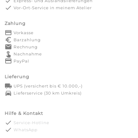
done
Express- und Auslandslieferungen
done
Vor-Ort-Service in meinem Atelier
Zahlung
payment
Vorkasse
euro_symbol
Barzahlung
markunread
Rechnung
touch_app
Nachnahme
credit_card
PayPal
Lieferung
local_shipping
UPS (versichert bis € 10.000,-)
directions_car
Lieferservice (30 km Umkreis)
Hilfe & Kontakt
done
Service-Hotline
done
WhatsApp