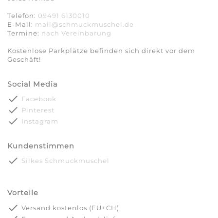
Telefon:
09491 6130010
E-Mail:
mail@schmuckmuschel.de
Termine:
nach Vereinbarung​​​​​​​
Kostenlose Parkplätze befinden sich direkt vor dem
Geschäft!
Social Media
done
Facebook
done
Pinterest
done
Instagram
Kundenstimmen
done
Silkes Schmuckmuschel
Vorteile
done
Versand kostenlos (EU+CH)