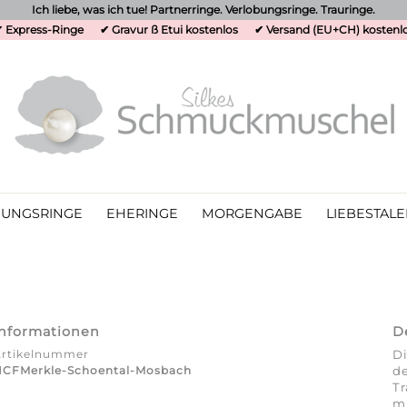
Ich liebe, was ich tue! Partnerringe. Verlobungsringe. Trauringe.
 Express-Ringe
✔ Gravur ß Etui kostenlos
✔ Versand (EU+CH) kostenl
UNGSRINGE
EHERINGE
MORGENGABE
LIEBESTALE
Informationen
D
Artikelnummer
Di
HCFMerkle-Schoental-Mosbach
de
Tr
mi