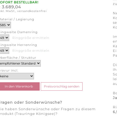
SOFORT BESTELLBAR!
zu
3.689,04
€
nkl. MwSt., versandkostenfrei
N
K
aterial / Legierung
se
Ko
ingweite Damenring
Im
Ringgröße ermitteln
en
ingweite Herrenring
Ka
Ei
Ringgröße ermitteln
Pa
berfläche / Struktur
Di
Ih
ravur incl.
So
l
au
B
J
Fragen oder Sonderwünsche?
R
Sie haben Sonderwünsche oder Fragen zu diesem
6
rodukt (Trauringe Königsee)?