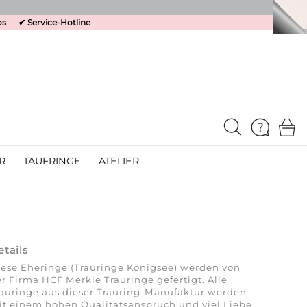
os
✔
Service-Hotline
R
TAUFRINGE
ATELIER
etails
ese Eheringe (Trauringe Königsee) werden von
r Firma HCF Merkle Trauringe gefertigt. Alle
auringe aus dieser Trauring-Manufaktur werden
t einem hohen Qualitätsanspruch und viel Liebe