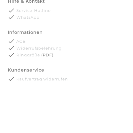
Hilfe & Kontakt
done
Service-Hotline
done
WhatsApp
Informationen
done
AGB
done
Widerrufsbelehrung
done
Ringgröße
(PDF)
Kundenservice
done
Kaufvertrag widerrufen