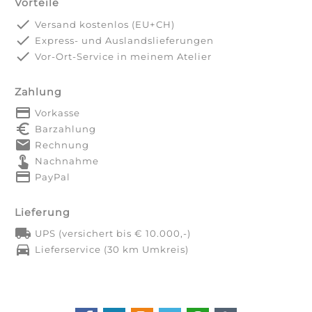
Vorteile
done
Versand kostenlos (EU+CH)
done
Express- und Auslandslieferungen
done
Vor-Ort-Service in meinem Atelier
Zahlung
payment
Vorkasse
euro_symbol
Barzahlung
markunread
Rechnung
touch_app
Nachnahme
credit_card
PayPal
Lieferung
local_shipping
UPS (versichert bis € 10.000,-)
directions_car
Lieferservice (30 km Umkreis)