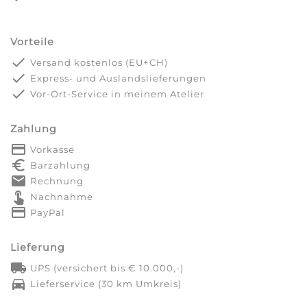
Vorteile
done
Versand kostenlos (EU+CH)
done
Express- und Auslandslieferungen
done
Vor-Ort-Service in meinem Atelier
Zahlung
payment
Vorkasse
euro_symbol
Barzahlung
markunread
Rechnung
touch_app
Nachnahme
credit_card
PayPal
Lieferung
local_shipping
UPS (versichert bis € 10.000,-)
directions_car
Lieferservice (30 km Umkreis)