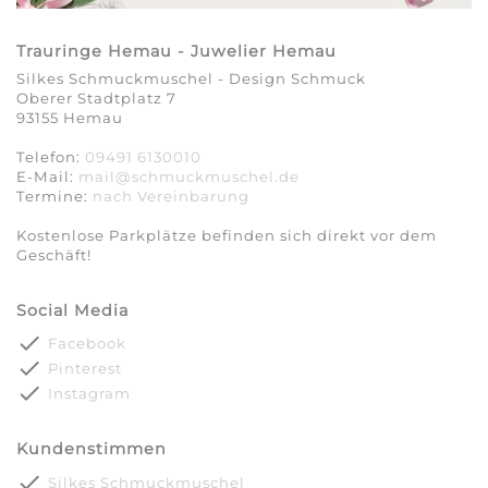
Trauringe Hemau - Juwelier Hemau
Silkes Schmuckmuschel - Design Schmuck
Oberer Stadtplatz 7
93155 Hemau
Telefon:
09491 6130010
E-Mail:
mail@schmuckmuschel.de
Termine:
nach Vereinbarung​​​​​​​
Kostenlose Parkplätze befinden sich direkt vor dem
Geschäft!
Social Media
done
Facebook
done
Pinterest
done
Instagram
Kundenstimmen
done
Silkes Schmuckmuschel