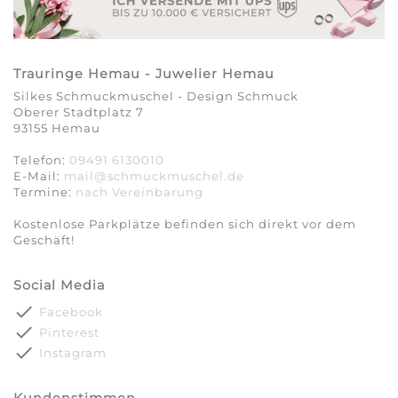
Trauringe Hemau - Juwelier Hemau
Silkes Schmuckmuschel - Design Schmuck
Oberer Stadtplatz 7
93155 Hemau
Telefon:
09491 6130010
E-Mail:
mail@schmuckmuschel.de
Termine:
nach Vereinbarung​​​​​​​
Kostenlose Parkplätze befinden sich direkt vor dem
Geschäft!
Social Media
done
Facebook
done
Pinterest
done
Instagram