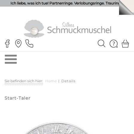
Ich liebe, was ich tue! Partnerringe. Verlobungsringe. Trauringe.
Sie befinden sich hier:
Home
|
Details
Start-Taler