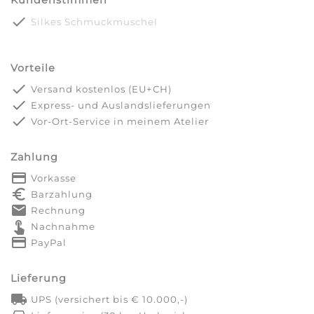
Kundenstimmen
done
Silkes Schmuckmuschel
Vorteile
done
Versand kostenlos (EU+CH)
done
Express- und Auslandslieferungen
done
Vor-Ort-Service in meinem Atelier
Zahlung
payment
Vorkasse
euro_symbol
Barzahlung
markunread
Rechnung
touch_app
Nachnahme
credit_card
PayPal
Lieferung
local_shipping
UPS (versichert bis € 10.000,-)